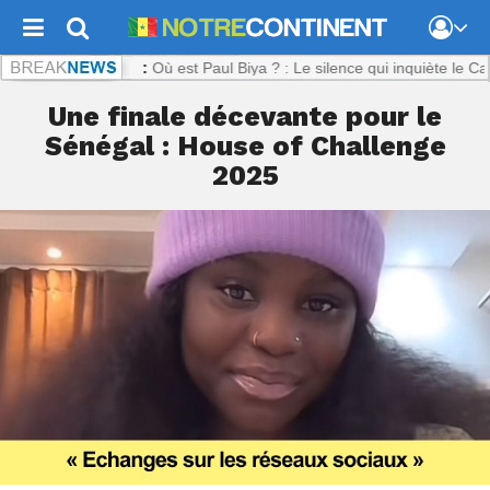
ontinent.com :
Où est Paul Biya ? : Le silence qui inquiète le Camero
Une finale décevante pour le
Sénégal : House of Challenge
2025