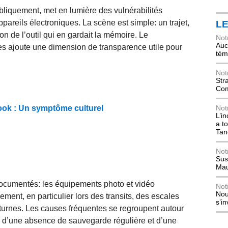
ubliquement, met en lumière des vulnérabilités
reils électroniques. La scène est simple: un trajet,
L
on de l’outil qui en gardait la mémoire. Le
Not
Auch
es ajoute une dimension de transparence utile pour
tém
Not
Str
Com
 look : Un symptôme culturel
Not
L’i
a t
Tan
Not
Sus
Mau
ocumentés: les équipements photo et vidéo
Not
Nou
ment, en particulier lors des transits, des escales
s’i
octurnes. Les causes fréquentes se regroupent autour
, d’une absence de sauvegarde régulière et d’une