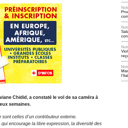
Not
Pro
com
Not
Sala
con
Not
Vio
reç
Not
Mani
l’Ita
viane Chidid, a constaté le vol de sa caméra à
deux semaines.
 sont celles d’un contributeur externe.
qui encourage la libre expression, la diversité des