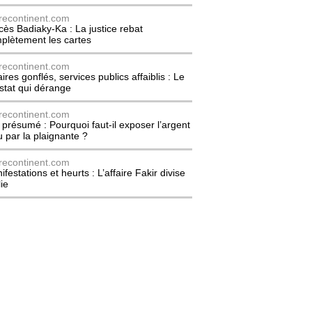
recontinent.com
cès Badiaky-Ka : La justice rebat
plètement les cartes
recontinent.com
ires gonflés, services publics affaiblis : Le
stat qui dérange
recontinent.com
l présumé : Pourquoi faut-il exposer l’argent
u par la plaignante ?
recontinent.com
festations et heurts : L’affaire Fakir divise
lie