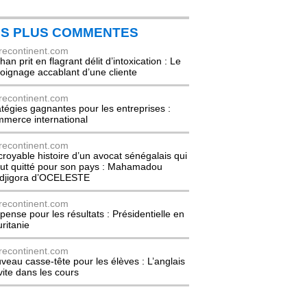
ES PLUS COMMENTES
recontinent.com
an prit en flagrant délit d’intoxication : Le
oignage accablant d’une cliente
recontinent.com
atégies gagnantes pour les entreprises :
merce international
recontinent.com
ncroyable histoire d’un avocat sénégalais qui
out quitté pour son pays : Mahamadou
djigora d’OCELESTE
recontinent.com
pense pour les résultats : Présidentielle en
ritanie
recontinent.com
veau casse-tête pour les élèves : L’anglais
nvite dans les cours