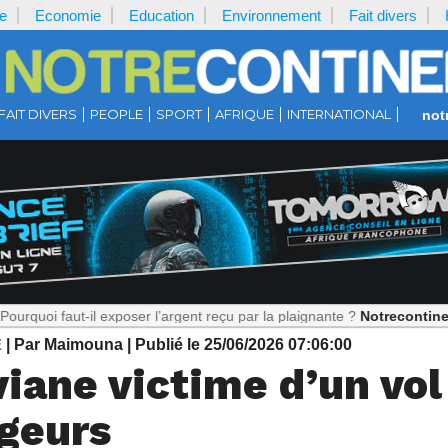
e
Economie
Education
Environnement
Fait divers
FAIT DIVERS
PEOPLE
SPORT
AFRIQUE
INTERNATIONAL
not
t-il exposer l’argent reçu par la plaignante ?
Notrecontinent.com :
Ma
E
| Par Maimouna
| Publié le 25/06/2026 07:06:00
iviane victime d’un vol
ageurs