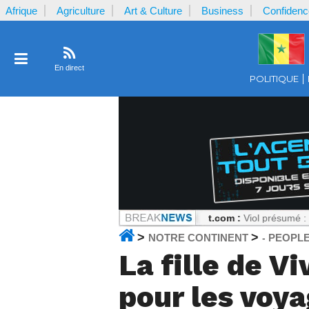
Afrique
Agriculture
Art & Culture
Business
Confidenc
En direct
POLITIQUE
constat sans détour
Notrecontinent.com :
Viol présumé : Pourquoi fau
>
>
NOTRE CONTINENT
PEOPL
-
La fille de V
pour les voy