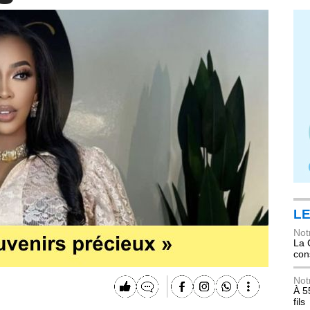
LE
Not
La 
con
Not
À 5
fils