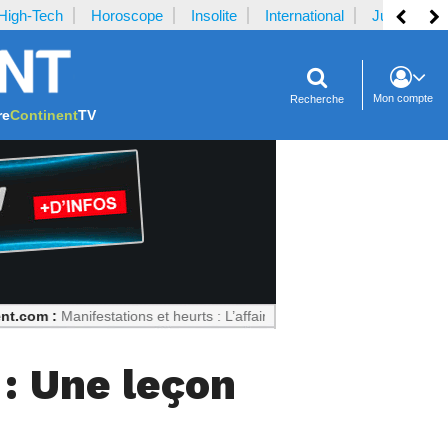
High-Tech
Horoscope
Insolite
International
Justice
Mon compte
Recherche
re
Continent
TV
nifestations et heurts : L’affaire Fakir divise l’Italie
 : Une leçon