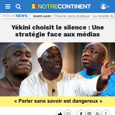
aly
Notrecontinent.com :
Théorie sans pratique : La recette du désast
Yékini choisit le silence : Une
stratégie face aux médias