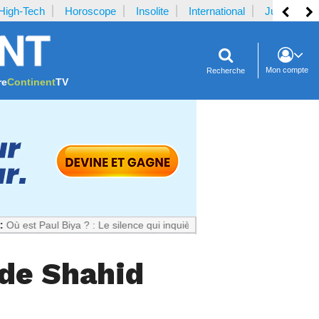
High-Tech
Horoscope
Insolite
International
Justice
Mon compte
Recherche
re
Continent
TV
ul Biya ? : Le silence qui inquiète le Cameroun
 de Shahid