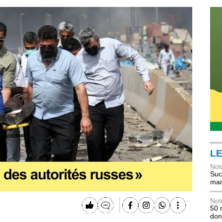
LE
Not
Suc
mar
Not
50 
don