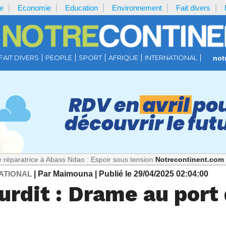
e
Economie
Education
Environnement
Fait divers
FAIT DIVERS
PEOPLE
SPORT
AFRIQUE
INTERNATIONAL
not
ce à Abass Ndao : Espoir sous tension
Notrecontinent.com :
Où est Pa
ATIONAL
| Par Maimouna
| Publié le 29/04/2025 02:04:00
ourdit : Drame au port