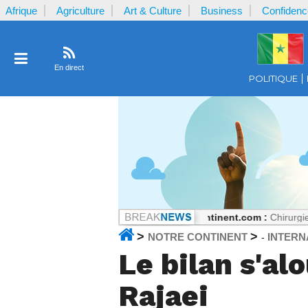
Afrique
Agriculture
Art & Culture
Business
Confidenc
En direct
POLITIQUE
ats, mais tout peut changer
Notrecontinent.com :
Chirurgie réparatri
>
>
NOTRE CONTINENT
INTERN
-
Le bilan s'al
Rajaei