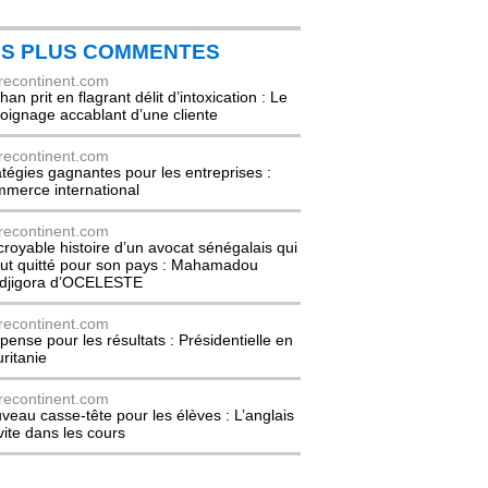
ES PLUS COMMENTES
recontinent.com
an prit en flagrant délit d’intoxication : Le
oignage accablant d’une cliente
recontinent.com
atégies gagnantes pour les entreprises :
merce international
recontinent.com
ncroyable histoire d’un avocat sénégalais qui
out quitté pour son pays : Mahamadou
djigora d’OCELESTE
recontinent.com
pense pour les résultats : Présidentielle en
ritanie
recontinent.com
veau casse-tête pour les élèves : L’anglais
nvite dans les cours