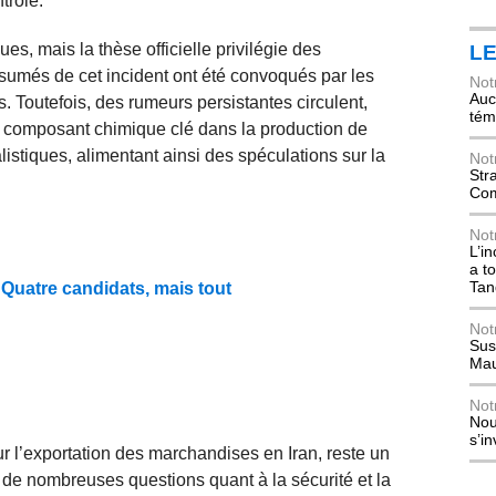
trôle.
ues, mais la thèse officielle privilégie des
L
sumés de cet incident ont été convoqués par les
Not
Auch
s. Toutefois, des rumeurs persistantes circulent,
tém
n composant chimique clé dans la production de
listiques, alimentant ainsi des spéculations sur la
Not
Str
Com
Not
L’i
a t
Tan
Quatre candidats, mais tout
Not
Sus
Mau
Not
Nou
s’i
r l’exportation des marchandises en Iran, reste un
ve de nombreuses questions quant à la sécurité et la