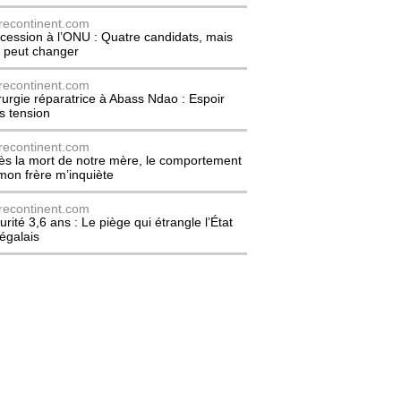
recontinent.com
cession à l’ONU : Quatre candidats, mais
t peut changer
recontinent.com
rurgie réparatrice à Abass Ndao : Espoir
s tension
recontinent.com
ès la mort de notre mère, le comportement
mon frère m’inquiète
recontinent.com
urité 3,6 ans : Le piège qui étrangle l’État
égalais