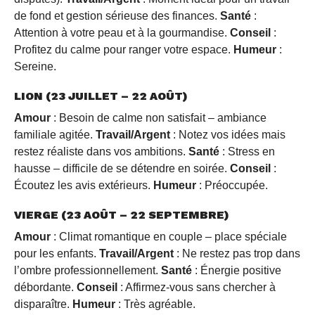
de fond et gestion sérieuse des finances.
Santé
:
Attention à votre peau et à la gourmandise.
Conseil
:
Profitez du calme pour ranger votre espace.
Humeur
:
Sereine.
LION (23 JUILLET – 22 AOÛT)
Amour
: Besoin de calme non satisfait – ambiance
familiale agitée.
Travail/Argent
: Notez vos idées mais
restez réaliste dans vos ambitions.
Santé
: Stress en
hausse – difficile de se détendre en soirée.
Conseil
:
Écoutez les avis extérieurs.
Humeur
: Préoccupée.
VIERGE (23 AOÛT – 22 SEPTEMBRE)
Amour
: Climat romantique en couple – place spéciale
pour les enfants.
Travail/Argent
: Ne restez pas trop dans
l’ombre professionnellement.
Santé
: Énergie positive
débordante.
Conseil
: Affirmez-vous sans chercher à
disparaître.
Humeur
: Très agréable.