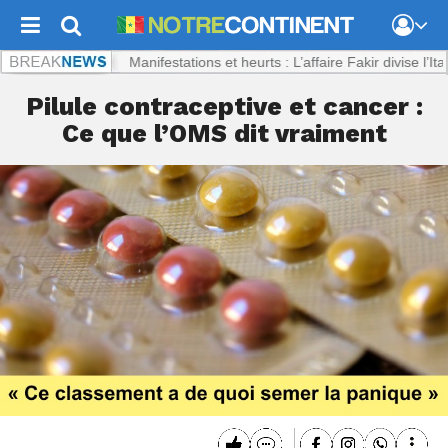
inent.com :
Manifestations et heurts : L’affaire Fakir divise l’Italie
Pilule contraceptive et cancer :
Ce que l’OMS dit vraiment