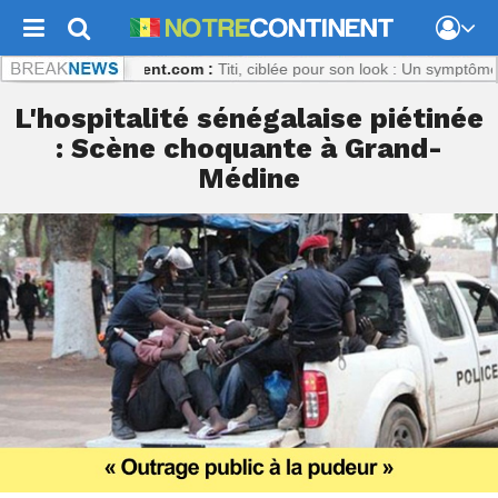
Notrecontinent.com :
Titi, ciblée pour son look : Un symptôme culture
L'hospitalité sénégalaise piétinée
: Scène choquante à Grand-
Médine