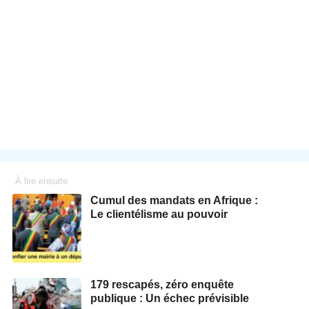
À lire ensuite
Cumul des mandats en Afrique :
Le clientélisme au pouvoir
179 rescapés, zéro enquête
publique : Un échec prévisible