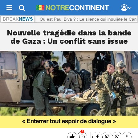
tinent.com :
Où est Paul Biya ? : Le silence qui inquiète le Cameroun
Nouvelle tragédie dans la bande
de Gaza : Un conflit sans issue
2