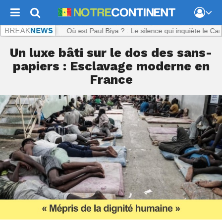
ntinent.com :
Où est Paul Biya ? : Le silence qui inquiète le Camerou
Un luxe bâti sur le dos des sans-
papiers : Esclavage moderne en
France