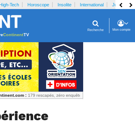
High-Tech
Horoscope
Insolite
International
Justice
Mon compte
Recherche
re
Continent
TV
 :
179 rescapés, zéro enquête publique : Un échec prévisible
périence