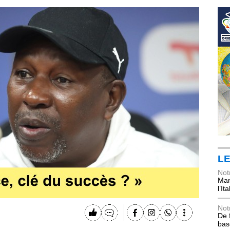
LE
Not
Mani
l’Ita
Not
De 
bas