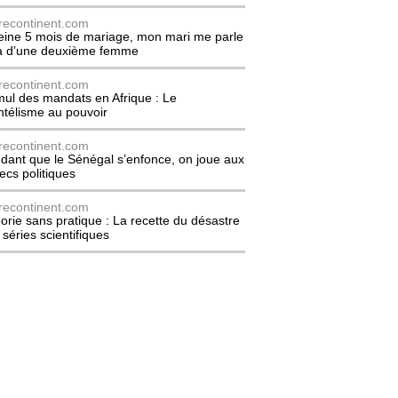
recontinent.com
eine 5 mois de mariage, mon mari me parle
à d’une deuxième femme
recontinent.com
ul des mandats en Afrique : Le
entélisme au pouvoir
recontinent.com
dant que le Sénégal s’enfonce, on joue aux
ecs politiques
recontinent.com
orie sans pratique : La recette du désastre
 séries scientifiques