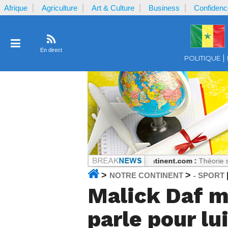
Afrique
Agriculture
Art & Culture
Business
Confidenc
En direct
POLITIQUE
Le basculement Coulibaly
Notrecontinent.com :
Théorie sans pratique 
>
>
NOTRE CONTINENT
SPORT
-
Malick Daf m
parle pour lu