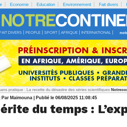
e
Economie
Education
Environnement
Fait divers
FAIT DIVERS
PEOPLE
SPORT
AFRIQUE
INTERNATIONAL
not
: La recette du désastre des séries scientifiques
Notrecontinent.com
| Par Maimouna
| Publié le 06/08/2025 11:08:45
érite du temps : L’ex
i