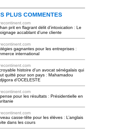
ES PLUS COMMENTES
recontinent.com
an prit en flagrant délit d’intoxication : Le
oignage accablant d’une cliente
recontinent.com
atégies gagnantes pour les entreprises :
merce international
recontinent.com
ncroyable histoire d’un avocat sénégalais qui
out quitté pour son pays : Mahamadou
djigora d’OCELESTE
recontinent.com
pense pour les résultats : Présidentielle en
ritanie
recontinent.com
veau casse-tête pour les élèves : L’anglais
nvite dans les cours