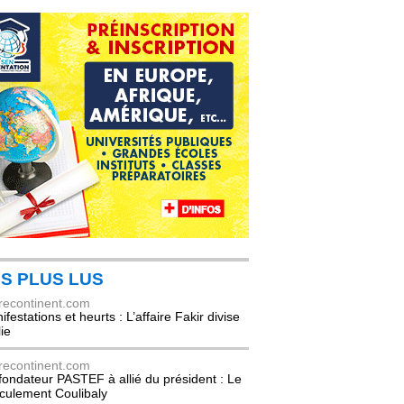
S PLUS LUS
recontinent.com
festations et heurts : L’affaire Fakir divise
lie
recontinent.com
fondateur PASTEF à allié du président : Le
culement Coulibaly