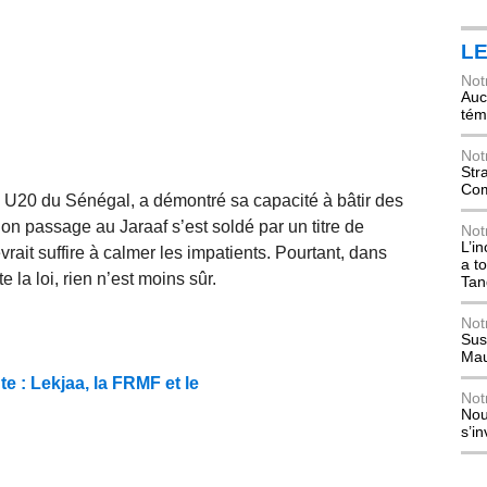
L
Not
Auch
tém
Not
Str
Com
s U20 du Sénégal, a démontré sa capacité à bâtir des
n passage au Jaraaf s’est soldé par un titre de
Not
L’i
it suffire à calmer les impatients. Pourtant, dans
a t
 la loi, rien n’est moins sûr.
Tan
Not
Sus
Mau
e : Lekjaa, la FRMF et le
Not
Nou
s’i