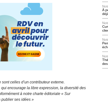
Not
À p
déj
Not
Cum
cli
Not
Pen
éch
Not
Thé
des
 sont celles d’un contributeur externe.
qui encourage la libre expression, la diversité des
nformément à notre charte éditoriale « Sur
 publier ses idées »