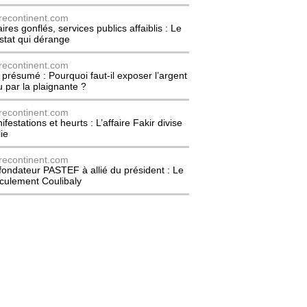
recontinent.com
ires gonflés, services publics affaiblis : Le
stat qui dérange
recontinent.com
l présumé : Pourquoi faut-il exposer l’argent
u par la plaignante ?
recontinent.com
festations et heurts : L’affaire Fakir divise
lie
recontinent.com
fondateur PASTEF à allié du président : Le
culement Coulibaly