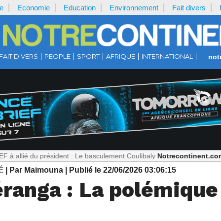
e
Economie
Education
Environnement
Fait divers
FAIT DIVERS
PEOPLE
SPORT
AFRIQUE
INTERNATIONAL
not
 président : Le basculement Coulibaly
Notrecontinent.com :
Théorie 
É
| Par Maimouna
| Publié le 22/06/2026 03:06:15
éranga : La polémique