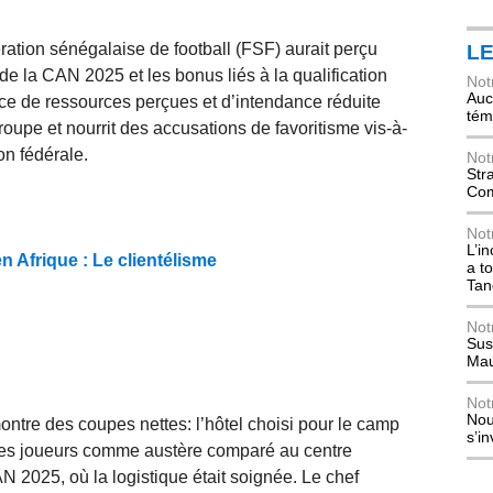
ration sénégalaise de football (FSF) aurait perçu
L
e la CAN 2025 et les bonus liés à la qualification
Not
Auch
e de ressources perçues et d’intendance réduite
tém
roupe et nourrit des accusations de favoritisme vis-à-
on fédérale.
Not
Str
Com
Not
L’i
 Afrique : Le clientélisme
a t
Tan
Not
Sus
Mau
Not
Nou
ontre des coupes nettes: l’hôtel choisi pour le camp
s’i
 des joueurs comme austère comparé au centre
2025, où la logistique était soignée. Le chef