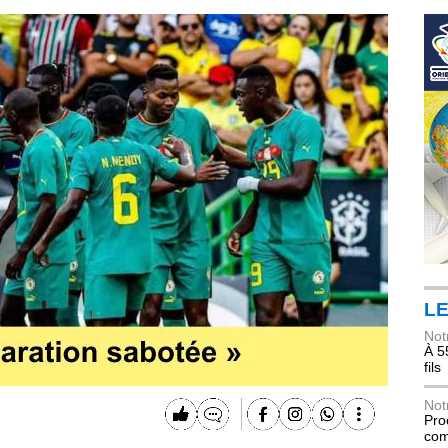
LE
Not
À 5
fils
Not
Pro
com