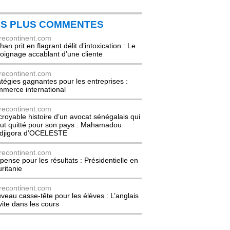
ES PLUS COMMENTES
recontinent.com
an prit en flagrant délit d’intoxication : Le
oignage accablant d’une cliente
recontinent.com
atégies gagnantes pour les entreprises :
merce international
recontinent.com
ncroyable histoire d’un avocat sénégalais qui
out quitté pour son pays : Mahamadou
djigora d’OCELESTE
recontinent.com
pense pour les résultats : Présidentielle en
ritanie
recontinent.com
veau casse-tête pour les élèves : L’anglais
nvite dans les cours