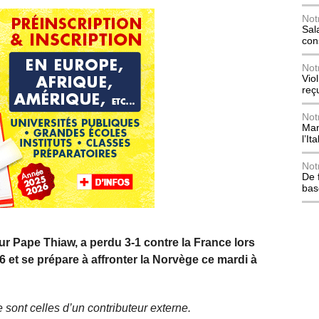
Not
Sala
con
Not
Vio
reç
Not
Mani
l’Ita
Not
De 
bas
ur Pape Thiaw, a perdu 3-1 contre la France lors
6 et se prépare à affronter la Norvège ce mardi à
 sont celles d’un contributeur externe.