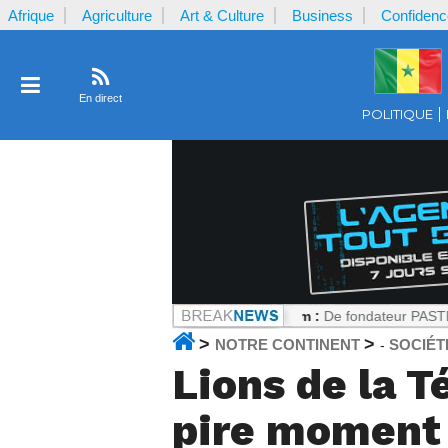
Afrique
Agriculture
Art & Culture
Business
Confidenc
En direct
POLITIQUE
 la plaignante ?
Notrecontinent.com :
De fondateur PASTEF à allié du
>
>
NOTRE CONTINENT
SOCIÉT
-
Lions de la T
pire moment