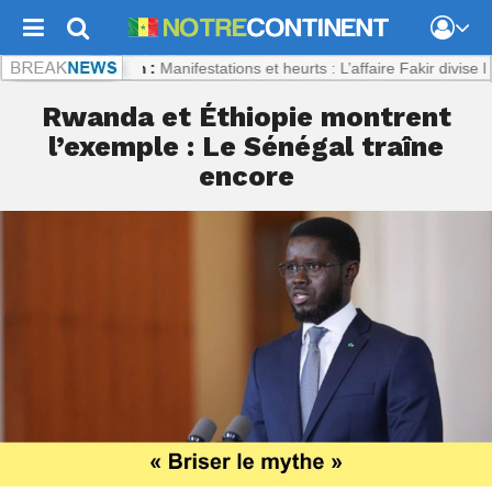
ontinent.com :
Manifestations et heurts : L’affaire Fakir divise l’Italie
Rwanda et Éthiopie montrent
l’exemple : Le Sénégal traîne
encore