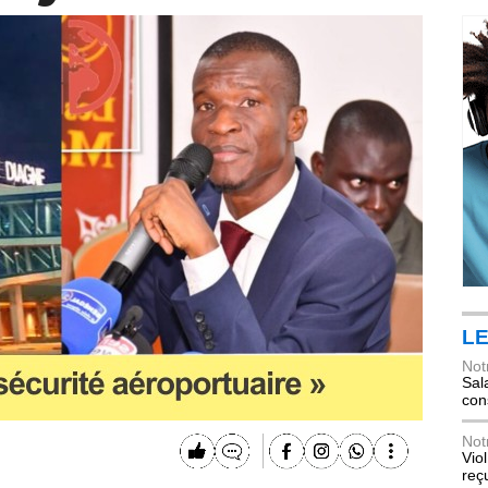
LE
Not
Sala
con
Not
Vio
reç