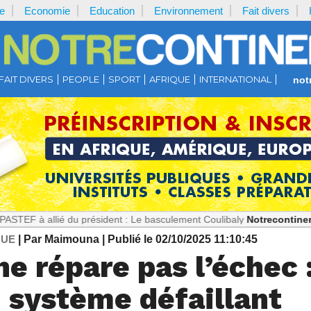
e
Economie
Education
Environnement
Fait divers
FAIT DIVERS
PEOPLE
SPORT
AFRIQUE
INTERNATIONAL
not
ié du président : Le basculement Coulibaly
Notrecontinent.com :
Thé
QUE
| Par Maimouna
| Publié le 02/10/2025 11:10:45
e répare pas l’échec :
 système défaillant