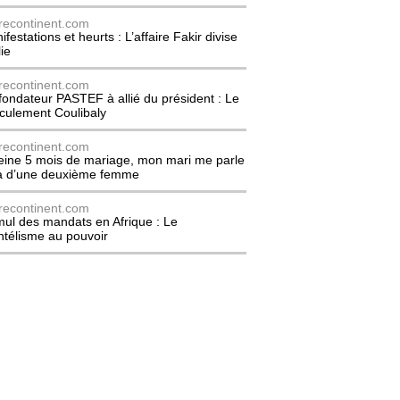
recontinent.com
festations et heurts : L’affaire Fakir divise
lie
recontinent.com
fondateur PASTEF à allié du président : Le
culement Coulibaly
recontinent.com
eine 5 mois de mariage, mon mari me parle
à d’une deuxième femme
recontinent.com
ul des mandats en Afrique : Le
entélisme au pouvoir