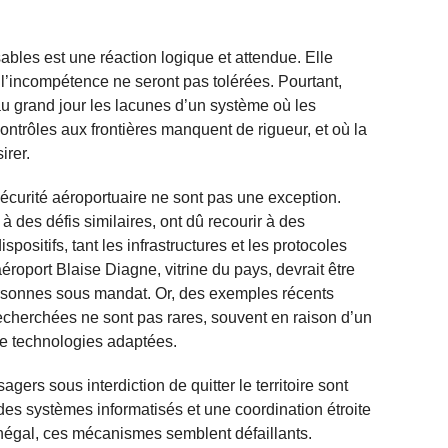
les est une réaction logique et attendue. Elle
u l’incompétence ne seront pas tolérées. Pourtant,
 au grand jour les lacunes d’un système où les
ontrôles aux frontières manquent de rigueur, et où la
irer.
 sécurité aéroportuaire ne sont pas une exception.
à des défis similaires, ont dû recourir à des
spositifs, tant les infrastructures et les protocoles
aéroport Blaise Diagne, vitrine du pays, devrait être
ersonnes sous mandat. Or, des exemples récents
echerchées ne sont pas rares, souvent en raison d’un
e technologies adaptées.
ers sous interdiction de quitter le territoire sont
es systèmes informatisés et une coordination étroite
énégal, ces mécanismes semblent défaillants.