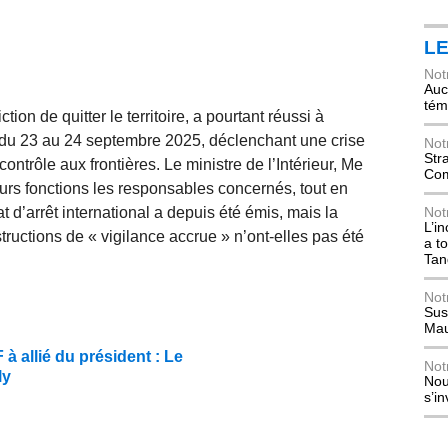
L
Not
Auch
tém
ion de quitter le territoire, a pourtant réussi à
 du 23 au 24 septembre 2025, déclenchant une crise
Not
Str
trôle aux frontières. Le ministre de l’Intérieur, Me
Com
urs fonctions les responsables concernés, tout en
d’arrêt international a depuis été émis, mais la
Not
L’i
structions de « vigilance accrue » n’ont-elles pas été
a t
Tan
Not
Sus
Mau
 allié du président : Le
Not
ly
Nou
s’i