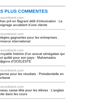
ES PLUS COMMENTES
recontinent.com
an prit en flagrant délit d’intoxication : Le
oignage accablant d’une cliente
recontinent.com
atégies gagnantes pour les entreprises :
merce international
recontinent.com
ncroyable histoire d’un avocat sénégalais qui
out quitté pour son pays : Mahamadou
djigora d’OCELESTE
recontinent.com
pense pour les résultats : Présidentielle en
ritanie
recontinent.com
veau casse-tête pour les élèves : L’anglais
nvite dans les cours