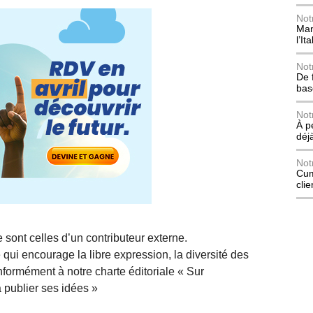
Not
Mani
l’Ita
Not
De 
bas
Not
À p
déj
Not
Cum
cli
 sont celles d’un contributeur externe.
qui encourage la libre expression, la diversité des
nformément à notre charte éditoriale « Sur
 publier ses idées »