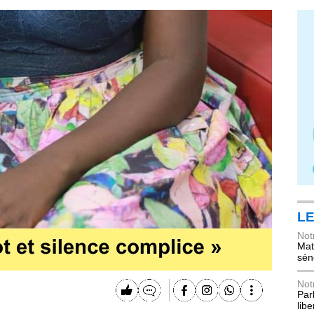
LE
Not
Mat
sén
Not
Parl
lib