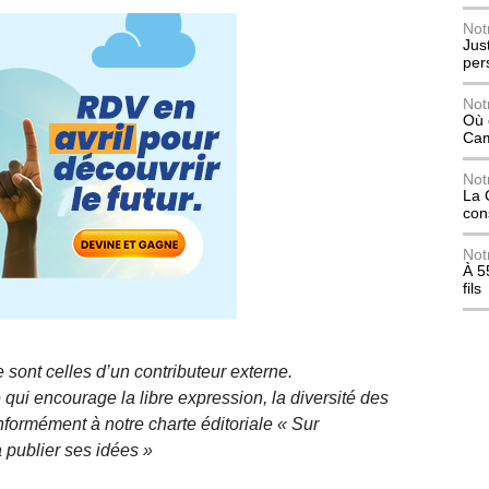
Not
Jus
per
Not
Où 
Ca
Not
La 
con
Not
À 5
fils
 sont celles d’un contributeur externe.
qui encourage la libre expression, la diversité des
nformément à notre charte éditoriale « Sur
 publier ses idées »