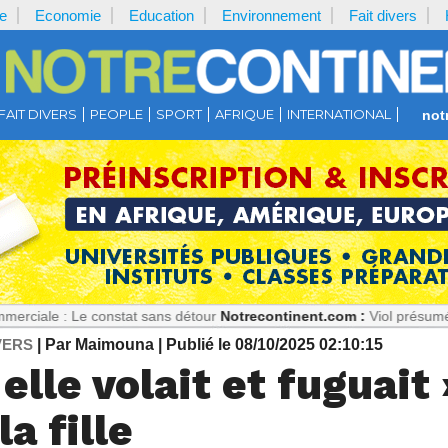
e
Economie
Education
Environnement
Fait divers
FAIT DIVERS
PEOPLE
SPORT
AFRIQUE
INTERNATIONAL
not
e constat sans détour
Notrecontinent.com :
Viol présumé : Pourquoi f
VERS
| Par Maimouna
| Publié le 08/10/2025 02:10:15
elle volait et fuguait 
a fille