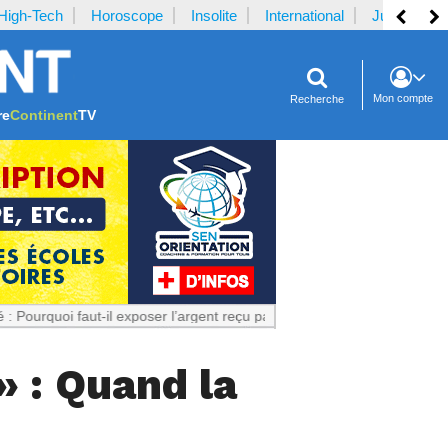
High-Tech
Horoscope
Insolite
International
Justice
Mon compte
Recherche
re
Continent
TV
aut-il exposer l’argent reçu par la plaignante ?
Notrecontinent.com :
» : Quand la