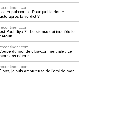
recontinent.com
tice et puissants : Pourquoi le doute
siste après le verdict ?
recontinent.com
est Paul Biya ? : Le silence qui inquiète le
meroun
recontinent.com
Coupe du monde ultra-commerciale : Le
stat sans détour
recontinent.com
5 ans, je suis amoureuse de l’ami de mon