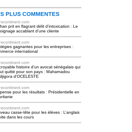
ES PLUS COMMENTES
recontinent.com
an prit en flagrant délit d’intoxication : Le
oignage accablant d’une cliente
recontinent.com
atégies gagnantes pour les entreprises :
merce international
recontinent.com
ncroyable histoire d’un avocat sénégalais qui
out quitté pour son pays : Mahamadou
djigora d’OCELESTE
recontinent.com
pense pour les résultats : Présidentielle en
ritanie
recontinent.com
veau casse-tête pour les élèves : L’anglais
nvite dans les cours