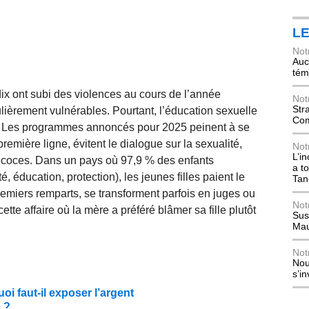
L
Not
Auch
tém
ix ont subi des violences au cours de l’année
Not
Str
culièrement vulnérables. Pourtant, l’éducation sexuelle
Com
nte. Les programmes annoncés pour 2025 peinent à se
première ligne, évitent le dialogue sur la sexualité,
Not
L’i
précoces. Dans un pays où 97,9 % des enfants
a t
, éducation, protection), les jeunes filles paient le
Tan
premiers remparts, se transforment parfois en juges ou
Not
te affaire où la mère a préféré blâmer sa fille plutôt
Sus
Mau
Not
Nou
s’i
oi faut-il exposer l’argent
e ?