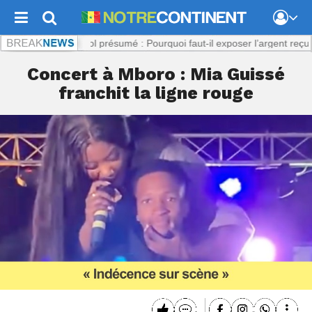
nent.com :
Viol présumé : Pourquoi faut-il exposer l’argent reçu par la 
Concert à Mboro : Mia Guissé
franchit la ligne rouge