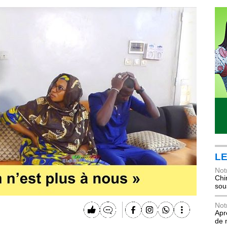
LE
Not
Chi
sou
Not
Apr
de 