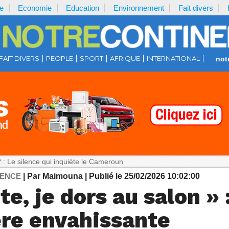
e
Economie
Education
Environnement
Fait divers
FAIT DIVERS
PEOPLE
SPORT
AFRIQUE
INTERNATIONAL
not
e qui inquiète le Cameroun
DENCE
| Par Maimouna
| Publié le 25/02/2026 10:02:00
te, je dors au salon » 
re envahissante