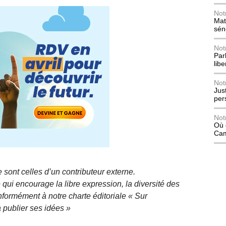
Not
Mat
sén
Not
Parl
lib
Not
Jus
per
Not
Où 
Ca
 sont celles d’un contributeur externe.
qui encourage la libre expression, la diversité des
nformément à notre charte éditoriale « Sur
 publier ses idées »