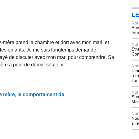
L
Not
Auch
tém
le-mère prend la chambre et dort avec mon mari, et
Not
Str
c les enfants. Je me suis longtemps demandé
Com
essayé de discuter avec mon mari pour comprendre. Sa
ère a peur de dormir seule. »
Not
L’i
a t
Tan
Not
re mère, le comportement de
Sus
Mau
Not
Nou
s’i