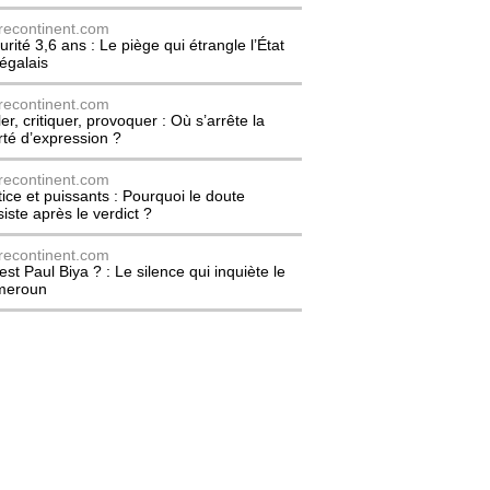
recontinent.com
urité 3,6 ans : Le piège qui étrangle l’État
égalais
recontinent.com
er, critiquer, provoquer : Où s’arrête la
erté d’expression ?
recontinent.com
tice et puissants : Pourquoi le doute
siste après le verdict ?
recontinent.com
est Paul Biya ? : Le silence qui inquiète le
meroun