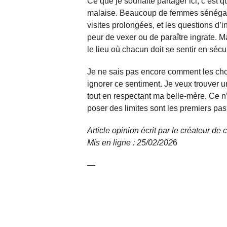
Ce que je souhaite partager ici, c’est q
malaise. Beaucoup de femmes sénégala
visites prolongées, et les questions d’i
peur de vexer ou de paraître ingrate. Ma
le lieu où chacun doit se sentir en sécu
Je ne sais pas encore comment les cho
ignorer ce sentiment. Je veux trouver u
tout en respectant ma belle-mère. Ce n’es
poser des limites sont les premiers pas
Article opinion écrit par le créateur d
Mis en ligne : 25/02/
202
6
—