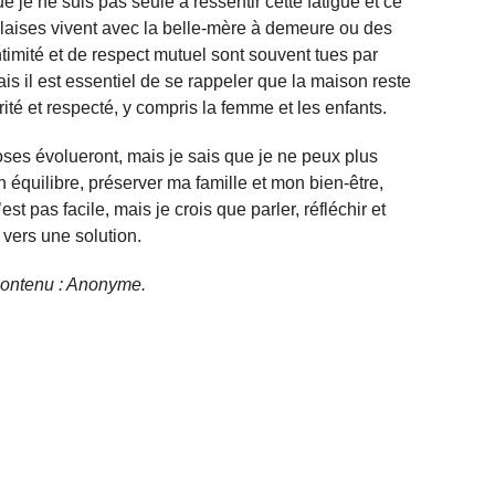
ue je ne suis pas seule à ressentir cette fatigue et ce
ises vivent avec la belle-mère à demeure ou des
ntimité et de respect mutuel sont souvent tues par
is il est essentiel de se rappeler que la maison reste
rité et respecté, y compris la femme et les enfants.
ses évolueront, mais je sais que je ne peux plus
n équilibre, préserver ma famille et mon bien-être,
t pas facile, mais je crois que parler, réfléchir et
 vers une solution.
e contenu : Anonyme.