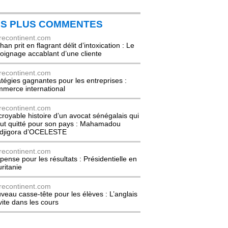
ES PLUS COMMENTES
recontinent.com
an prit en flagrant délit d’intoxication : Le
oignage accablant d’une cliente
recontinent.com
atégies gagnantes pour les entreprises :
merce international
recontinent.com
ncroyable histoire d’un avocat sénégalais qui
out quitté pour son pays : Mahamadou
djigora d’OCELESTE
recontinent.com
pense pour les résultats : Présidentielle en
ritanie
recontinent.com
veau casse-tête pour les élèves : L’anglais
nvite dans les cours