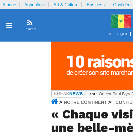
Afrique
Agriculture
Art & Culture
Business
Confidenc
En direct
POLITIQUE
oir sous tension
Notrecontinent.com :
Où est Paul Biya ? : Le silenc
>
>
NOTRE CONTINENT
CONFI
-
« Chaque visi
une belle-mè