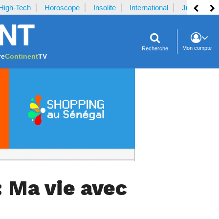
High-Tech
Horoscope
Insolite
International
Justice
Mon compte
Recherche
re
Continent
TV
: Ma vie avec