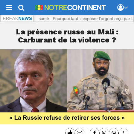
.com :
Viol présumé : Pourquoi faut-il exposer l’argent reçu par la plai
La présence russe au Mali :
Carburant de la violence ?