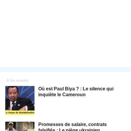
À lire ensuite
Où est Paul Biya ? : Le silence qui
inquiète le Cameroun
Promesses de salaire, contrats
falsifiés : Le piège ukrainien