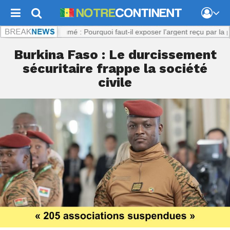
m :
Viol présumé : Pourquoi faut-il exposer l’argent reçu par la plaigna
Burkina Faso : Le durcissement
sécuritaire frappe la société
civile