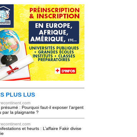
S PLUS LUS
recontinent.com
l présumé : Pourquoi faut-il exposer l’argent
u par la plaignante ?
recontinent.com
festations et heurts : L’affaire Fakir divise
lie