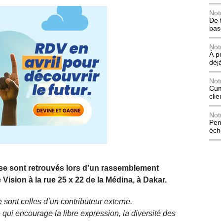
Not
De 
bas
Not
À p
déj
Not
Cum
cli
Not
Pen
éch
 se sont retrouvés lors d’un rassemblement
ision à la rue 25 x 22 de la Médina, à Dakar.
 sont celles d’un contributeur externe.
qui encourage la libre expression, la diversité des