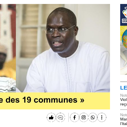
LE
Not
Vio
reç
Not
Mani
l’Ita