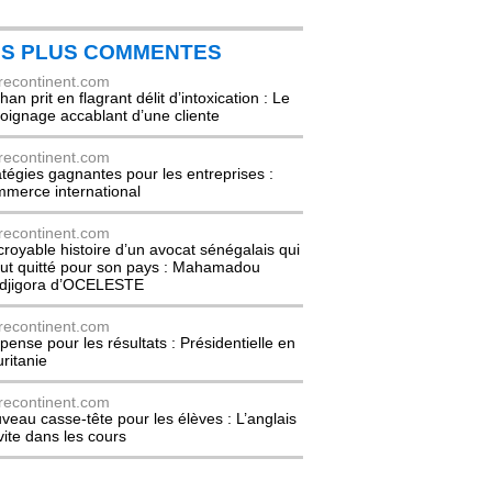
ES PLUS COMMENTES
recontinent.com
an prit en flagrant délit d’intoxication : Le
oignage accablant d’une cliente
recontinent.com
atégies gagnantes pour les entreprises :
merce international
recontinent.com
ncroyable histoire d’un avocat sénégalais qui
out quitté pour son pays : Mahamadou
djigora d’OCELESTE
recontinent.com
pense pour les résultats : Présidentielle en
ritanie
recontinent.com
veau casse-tête pour les élèves : L’anglais
nvite dans les cours