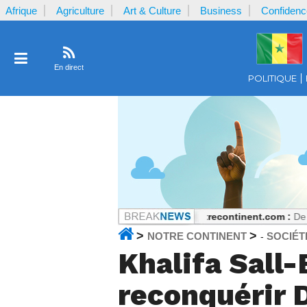
Afrique
Agriculture
Art & Culture
Business
Confidenc
En direct
POLITIQUE
l’argent reçu par la plaignante ?
Notrecontinent.com :
De fondateur P
>
>
NOTRE CONTINENT
SOCIÉT
-
Khalifa Sall-
reconquérir 