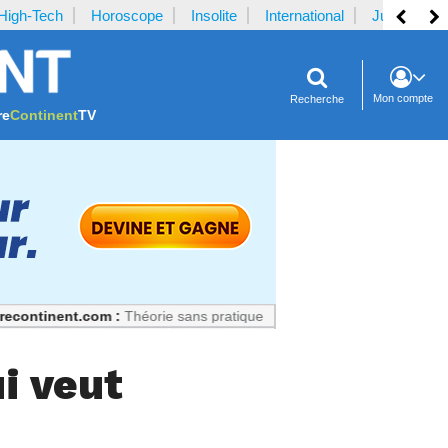
High-Tech
Horoscope
Insolite
International
Justice
Mon compte
Recherche
re
Continent
TV
t.com :
Théorie sans pratique : La recette du désastre des séries scien
i veut