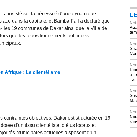
ll a insisté sur la nécessité d’une dynamique
L
place dans la capitale, et Bamba Fall a déclaré que
Not
Auch
r « les 19 communes de Dakar ainsi que la Ville de
tém
ors que les repositionnements politiques
unicipaux.
Not
Str
Com
Not
L’i
 Afrique : Le clientélisme
a t
Tan
Not
Sus
Mau
Not
Nou
 contraintes objectives. Dakar est structurée en 19
s’i
ée d’un tissu clientéliste, d’élus locaux et
majorités municipales actuelles disposent d’un