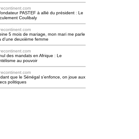
recontinent.com
fondateur PASTEF à allié du président : Le
culement Coulibaly
recontinent.com
eine 5 mois de mariage, mon mari me parle
à d’une deuxième femme
recontinent.com
ul des mandats en Afrique : Le
entélisme au pouvoir
recontinent.com
dant que le Sénégal s’enfonce, on joue aux
ecs politiques