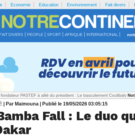
e
Economie
Education
Environnement
Fait divers
FAIT DIVERS
PEOPLE
SPORT
AFRIQUE
INTERNATIONAL
not
ASTEF à allié du président : Le basculement Coulibaly
Notrecontinen
É
| Par Maimouna
| Publié le 19/05/2026 03:05:15
Bamba Fall : Le duo qu
Dakar