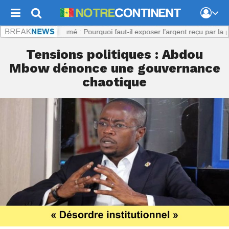
m :
Viol présumé : Pourquoi faut-il exposer l’argent reçu par la plaigna
Tensions politiques : Abdou
Mbow dénonce une gouvernance
chaotique