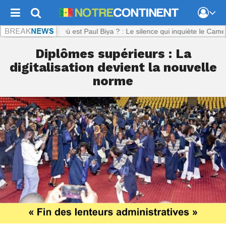
inent.com :
Où est Paul Biya ? : Le silence qui inquiète le Cameroun
Diplômes supérieurs : La
digitalisation devient la nouvelle
norme