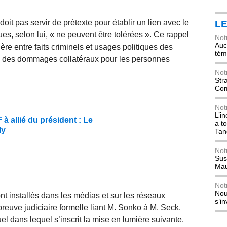
oit pas servir de prétexte pour établir un lien avec le
L
ues, selon lui, « ne peuvent être tolérées ». Ce rappel
Not
Auch
tière entre faits criminels et usages politiques des
tém
ion des dommages collatéraux pour les personnes
Not
Str
Com
Not
L’i
 allié du président : Le
a t
ly
Tan
Not
Sus
Mau
Not
Nou
ont installés dans les médias et sur les réseaux
s’i
reuve judiciaire formelle liant M. Sonko à M. Seck.
el dans lequel s’inscrit la mise en lumière suivante.