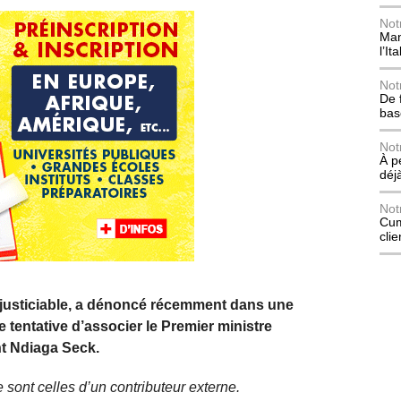
Not
Mani
l’Ita
Not
De 
bas
Not
À p
déj
Not
Cum
cli
justiciable, a dénoncé récemment dans une
 tentative d’associer le Premier ministre
nt Ndiaga Seck.
 sont celles d’un contributeur externe.