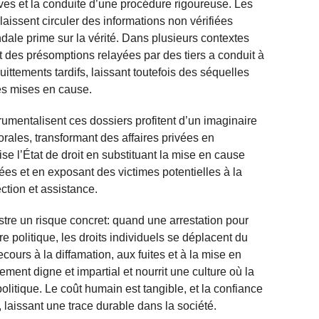
es et la conduite d’une procédure rigoureuse. Les
 laissent circuler des informations non vérifiées
dale prime sur la vérité. Dans plusieurs contextes
et des présomptions relayées par des tiers a conduit à
ttements tardifs, laissant toutefois des séquelles
es mises en cause.
trumentalisent ces dossiers profitent d’un imaginaire
orales, transformant des affaires privées en
ise l’État de droit en substituant la mise en cause
ées et en exposant des victimes potentielles à la
ection et assistance.
ustre un risque concret: quand une arrestation pour
e politique, les droits individuels se déplacent du
ecours à la diffamation, aux fuites et à la mise en
ement digne et impartial et nourrit une culture où la
litique. Le coût humain est tangible, et la confiance
e, laissant une trace durable dans la société.