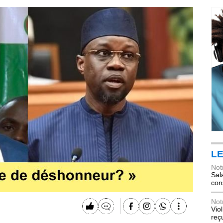
LE
Not
Sala
con
Not
Vio
reç