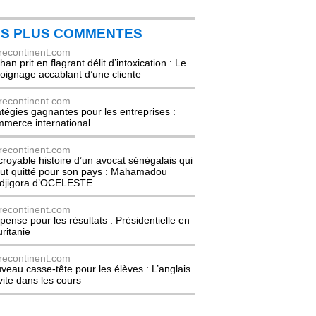
ES PLUS COMMENTES
recontinent.com
an prit en flagrant délit d’intoxication : Le
oignage accablant d’une cliente
recontinent.com
atégies gagnantes pour les entreprises :
merce international
recontinent.com
ncroyable histoire d’un avocat sénégalais qui
out quitté pour son pays : Mahamadou
djigora d’OCELESTE
recontinent.com
pense pour les résultats : Présidentielle en
ritanie
recontinent.com
veau casse-tête pour les élèves : L’anglais
nvite dans les cours