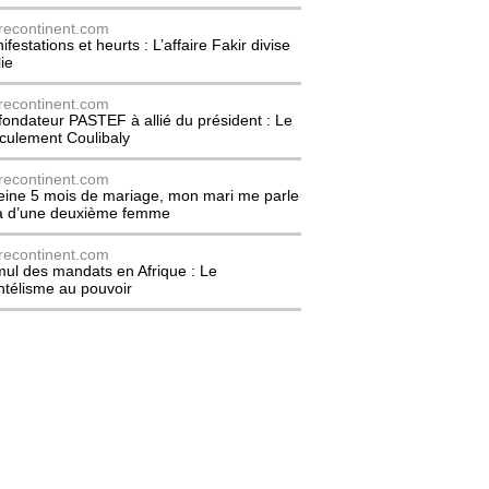
recontinent.com
festations et heurts : L’affaire Fakir divise
lie
recontinent.com
fondateur PASTEF à allié du président : Le
culement Coulibaly
recontinent.com
eine 5 mois de mariage, mon mari me parle
à d’une deuxième femme
recontinent.com
ul des mandats en Afrique : Le
entélisme au pouvoir