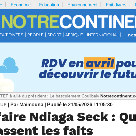
e
Economie
Education
Environnement
Fait divers
FAIT DIVERS
PEOPLE
SPORT
AFRIQUE
INTERNATIONAL
not
du président : Le basculement Coulibaly
Notrecontinent.com :
Théorie
QUE
| Par Maimouna
| Publié le 21/05/2026 11:05:30
faire Ndiaga Seck : Q
ssent les faits