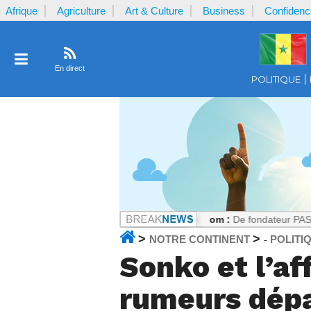
Afrique
Agriculture
Art & Culture
Business
Confidenc
En direct
POLITIQUE
ar la plaignante ?
Notrecontinent.com :
De fondateur PASTEF à allié 
>
>
NOTRE CONTINENT
POLITI
-
Sonko et l’af
rumeurs dépa