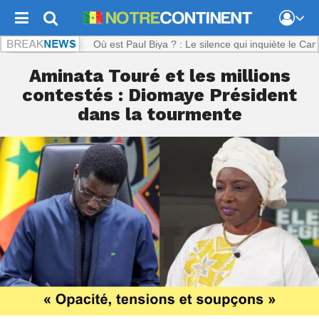
tinent.com :
Où est Paul Biya ? : Le silence qui inquiète le Cameroun
Aminata Touré et les millions
contestés : Diomaye Président
dans la tourmente