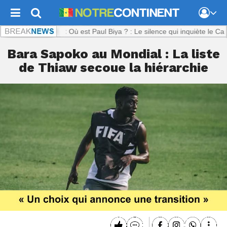
ntinent.com :
Où est Paul Biya ? : Le silence qui inquiète le Camerou
Bara Sapoko au Mondial : La liste
de Thiaw secoue la hiérarchie