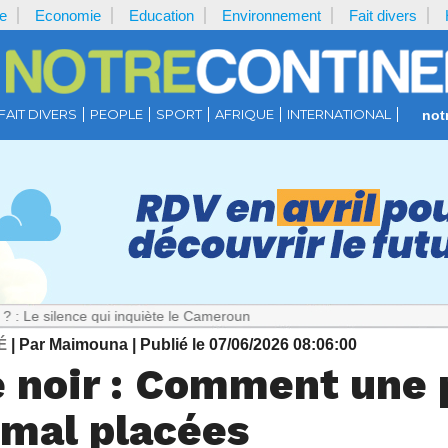
e
Economie
Education
Environnement
Fait divers
FAIT DIVERS
PEOPLE
SPORT
AFRIQUE
INTERNATIONAL
not
nce qui inquiète le Cameroun
É
| Par Maimouna
| Publié le 07/06/2026 08:06:00
e noir : Comment une 
 mal placées