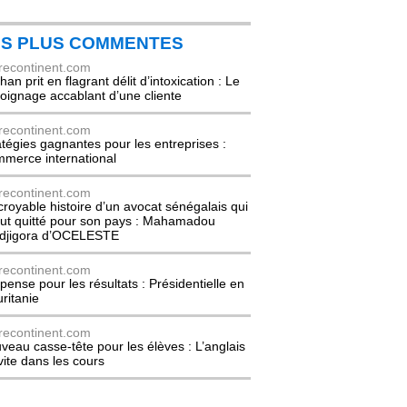
ES PLUS COMMENTES
recontinent.com
an prit en flagrant délit d’intoxication : Le
oignage accablant d’une cliente
recontinent.com
atégies gagnantes pour les entreprises :
merce international
recontinent.com
ncroyable histoire d’un avocat sénégalais qui
out quitté pour son pays : Mahamadou
djigora d’OCELESTE
recontinent.com
pense pour les résultats : Présidentielle en
ritanie
recontinent.com
veau casse-tête pour les élèves : L’anglais
nvite dans les cours