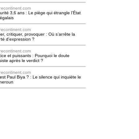
recontinent.com
urité 3,6 ans : Le piège qui étrangle l’État
égalais
recontinent.com
er, critiquer, provoquer : Où s’arrête la
erté d’expression ?
recontinent.com
tice et puissants : Pourquoi le doute
siste après le verdict ?
recontinent.com
est Paul Biya ? : Le silence qui inquiète le
meroun