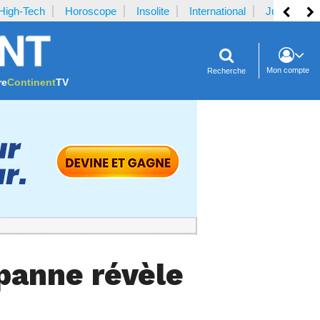
High-Tech
Horoscope
Insolite
International
Justice
Mon compte
Recherche
re
Continent
TV
panne révèle