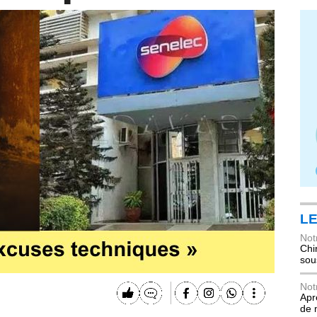
LE
Not
Chi
sou
Not
Apr
de 