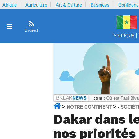
Afrique
Agriculture
Art & Culture
Business
Confidenc
En direct
POLITIQUE
spoir sous tension
Notrecontinent.com :
Où est Paul Biya ? : Le sile
>
>
NOTRE CONTINENT
SOCIÉT
-
Dakar dans l
nos priorités