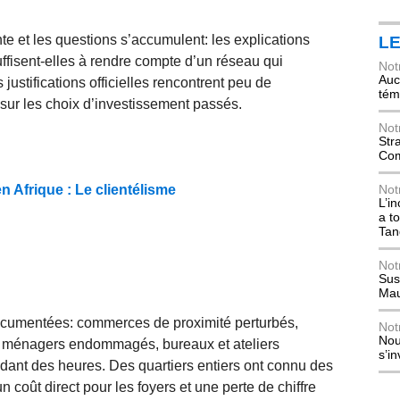
te et les questions s’accumulent: les explications
L
fisent-elles à rendre compte d’un réseau qui
Not
Auch
justifications officielles rencontrent peu de
tém
n sur les choix d’investissement passés.
Not
Str
Com
 Afrique : Le clientélisme
Not
L’i
a t
Tan
Not
Sus
Mau
cumentées: commerces de proximité perturbés,
Not
Nou
s ménagers endommagés, bureaux et ateliers
s’i
pendant des heures. Des quartiers entiers ont connu des
coût direct pour les foyers et une perte de chiffre