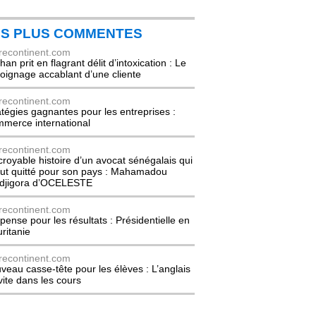
ES PLUS COMMENTES
recontinent.com
an prit en flagrant délit d’intoxication : Le
oignage accablant d’une cliente
recontinent.com
atégies gagnantes pour les entreprises :
merce international
recontinent.com
ncroyable histoire d’un avocat sénégalais qui
out quitté pour son pays : Mahamadou
djigora d’OCELESTE
recontinent.com
pense pour les résultats : Présidentielle en
ritanie
recontinent.com
veau casse-tête pour les élèves : L’anglais
nvite dans les cours