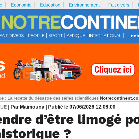
e
Economie
Education
Environnement
Fait divers
FAIT DIVERS
PEOPLE
SPORT
AFRIQUE
INTERNATIONAL
not
te du désastre des séries scientifiques
Notrecontinent.com :
179 res
QUE
| Par Maimouna
| Publié le 07/06/2026 12:06:00
ndre d’être limogé po
istorique ?