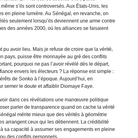
 même s’ils sont controversés. Aux États-Unis, les
ées en pleine lumière. Au Sénégal, en revanche, on
vélés seulement lorsqu’ils deviennent une arme contre
ues des années 2000, où les alliances se faisaient
pu avoir lieu. Mais je refuse de croire que la vérité,
’un pays, puisse être monnayée au gré des conflits
ortant, pourquoi ne pas l’avoir révélé dès le départ,
fiance envers les électeurs ? La réponse est simple :
ntérêts de Sonko à l’époque. Aujourd’hui, en
r semer le doute et affaiblir Diomaye Faye.
 voir dans ces révélations une manœuvre politique
oser parler de transparence quand on cache la vérité
 Sénégal mérite mieux que des vérités à géométrie
es arrangent ceux qui les détiennent. La crédibilité
 à sa capacité à assumer ses engagements en pleine
ou des conflits personnels.