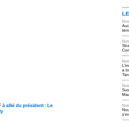
L
Not
Auch
tém
Not
Str
Com
Not
L’i
a t
Tan
Not
Sus
Mau
 allié du président : Le
Not
Nou
ly
s’i