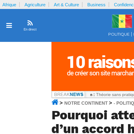
Afrique
Agriculture
Art & Culture
Business
Confidenc
En direct
POLITIQUE
ement Coulibaly
Notrecontinent.com :
Théorie sans pratique : La recet
>
>
NOTRE CONTINENT
POLITI
-
Pourquoi atte
d’un accord h