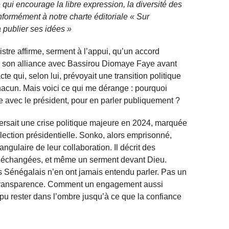
qui encourage la libre expression, la diversité des
nformément à notre charte éditoriale « Sur
 publier ses idées »
nistre affirme, serment à l’appui, qu’un accord
on, son alliance avec Bassirou Diomaye Faye avant
te qui, selon lui, prévoyait une transition politique
hacun. Mais voici ce qui me dérange : pourquoi
re avec le président, pour en parler publiquement ?
versait une crise politique majeure en 2024, marquée
élection présidentielle. Sonko, alors emprisonné,
ngulaire de leur collaboration. Il décrit des
s échangées, et même un serment devant Dieu.
s Sénégalais n’en ont jamais entendu parler. Pas un
e transparence. Comment un engagement aussi
l pu rester dans l’ombre jusqu’à ce que la confiance