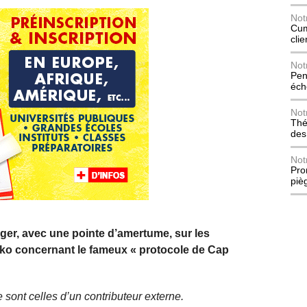
Not
Cum
cli
Not
Pen
éch
Not
Thé
des
Not
Pro
piè
er, avec une pointe d’amertume, sur les
ko concernant le fameux « protocole de Cap
 sont celles d’un contributeur externe.