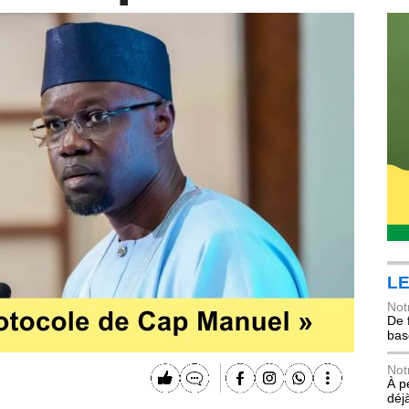
LE
Not
De 
bas
Not
À p
déj