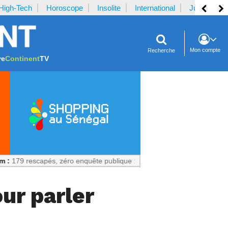
High-Tech
Horoscope
Insolite
International
Justice
Mon compte
Recherche
re
Continent
TV
capés, zéro enquête publique : Un échec prévisible
ur parler