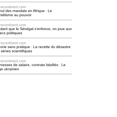
recontinent.com
ul des mandats en Afrique : Le
entélisme au pouvoir
recontinent.com
dant que le Sénégal s’enfonce, on joue aux
ecs politiques
recontinent.com
orie sans pratique : La recette du désastre
 séries scientifiques
recontinent.com
messes de salaire, contrats falsifiés : Le
ge ukrainien