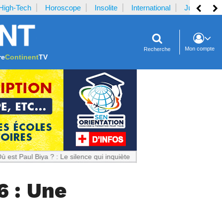
High-Tech
Horoscope
Insolite
International
Justice
Mon compte
Recherche
re
Continent
TV
iya ? : Le silence qui inquiète le Cameroun
6 : Une