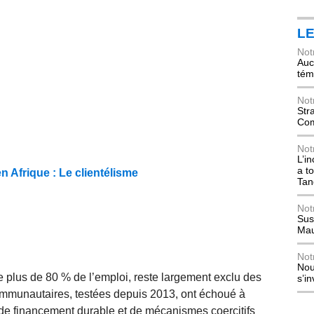
L
Not
Auch
tém
Not
Str
Com
Not
L’i
a t
 Afrique : Le clientélisme
Tan
Not
Sus
Mau
Not
Nou
nte plus de 80 % de l’emploi, reste largement exclu des
s’i
mmunautaires, testées depuis 2013, ont échoué à
 de financement durable et de mécanismes coercitifs