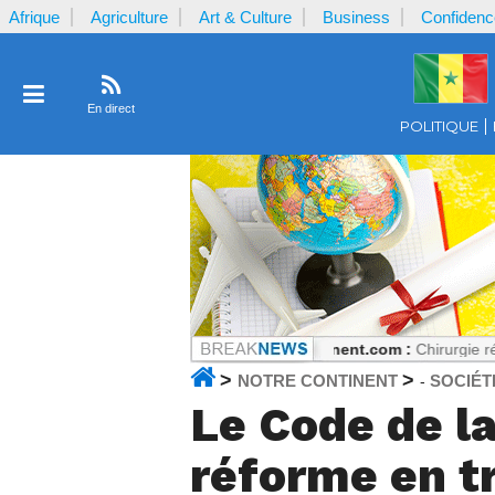
Afrique
Agriculture
Art & Culture
Business
Confidenc
En direct
POLITIQUE
 mais tout peut changer
Notrecontinent.com :
Chirurgie réparatrice à
>
>
NOTRE CONTINENT
SOCIÉT
-
Le Code de la
réforme en t