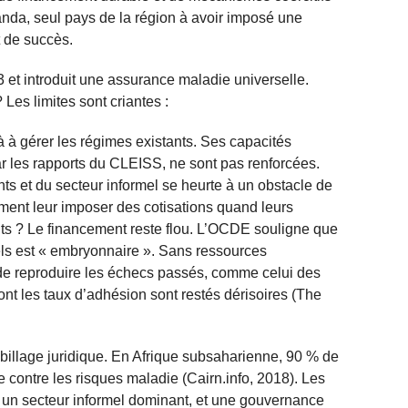
da, seul pays de la région à avoir imposé une
t de succès.
et introduit une assurance maladie universelle.
Les limites sont criantes :
jà à gérer les régimes existants. Ses capacités
ar les rapports du CLEISS, ne sont pas renforcées.
ts et du secteur informel se heurte à un obstacle de
mment leur imposer des cotisations quand leurs
ants ? Le financement reste flou. L’OCDE souligne que
mels est « embryonnaire ». Sans ressources
 de reproduire les échecs passés, comme celui des
t les taux d’adhésion sont restés dérisoires (The
billage juridique. En Afrique subsaharienne, 90 % de
e contre les risques maladie (Cairn.info, 2018). Les
s, un secteur informel dominant, et une gouvernance