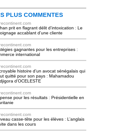
ES PLUS COMMENTES
recontinent.com
an prit en flagrant délit d’intoxication : Le
oignage accablant d’une cliente
recontinent.com
atégies gagnantes pour les entreprises :
merce international
recontinent.com
ncroyable histoire d’un avocat sénégalais qui
out quitté pour son pays : Mahamadou
djigora d’OCELESTE
recontinent.com
pense pour les résultats : Présidentielle en
ritanie
recontinent.com
veau casse-tête pour les élèves : L’anglais
nvite dans les cours