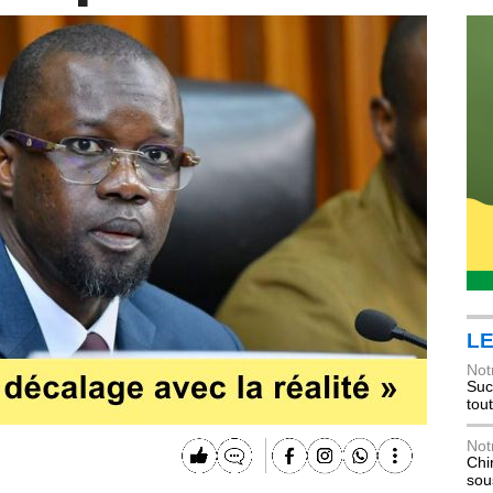
LE
Not
Suc
tou
Not
Chi
sou