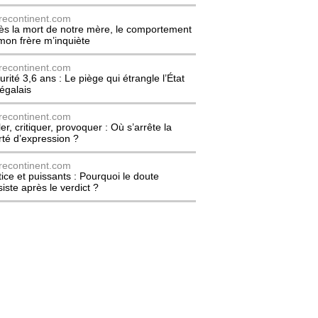
recontinent.com
ès la mort de notre mère, le comportement
mon frère m’inquiète
recontinent.com
urité 3,6 ans : Le piège qui étrangle l’État
égalais
recontinent.com
er, critiquer, provoquer : Où s’arrête la
erté d’expression ?
recontinent.com
tice et puissants : Pourquoi le doute
siste après le verdict ?