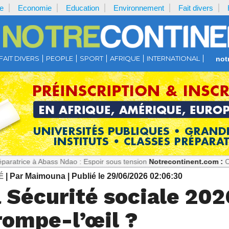
e
Economie
Education
Environnement
Fait divers
FAIT DIVERS
PEOPLE
SPORT
AFRIQUE
INTERNATIONAL
not
 Abass Ndao : Espoir sous tension
Notrecontinent.com :
Où est Paul B
É
| Par Maimouna
| Publié le 29/06/2026 02:06:30
 Sécurité sociale 202
rompe-l’œil ?