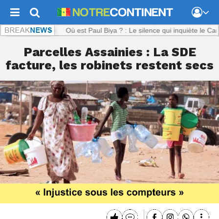
ntinent.com :
Où est Paul Biya ? : Le silence qui inquiète le Cameroun
Parcelles Assainies : La SDE
facture, les robinets restent secs