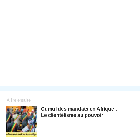
À lire ensuite
Cumul des mandats en Afrique :
Le clientélisme au pouvoir