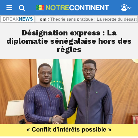
econtinent.com :
Théorie sans pratique : La recette du désastre des s
Désignation express : La
diplomatie sénégalaise hors des
règles