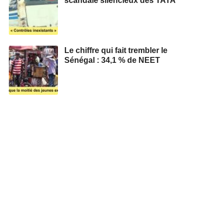
scandale silencieux des TATA
Le chiffre qui fait trembler le
Sénégal : 34,1 % de NEET