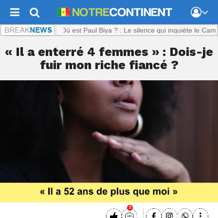
tinent.com :
Où est Paul Biya ? : Le silence qui inquiète le Cameroun
« Il a enterré 4 femmes » : Dois-je
fuir mon riche fiancé ?
3