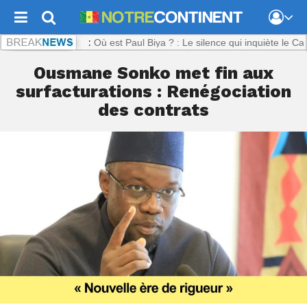
ontinent.com :
Où est Paul Biya ? : Le silence qui inquiète le Camero
Ousmane Sonko met fin aux
surfacturations : Renégociation
des contrats