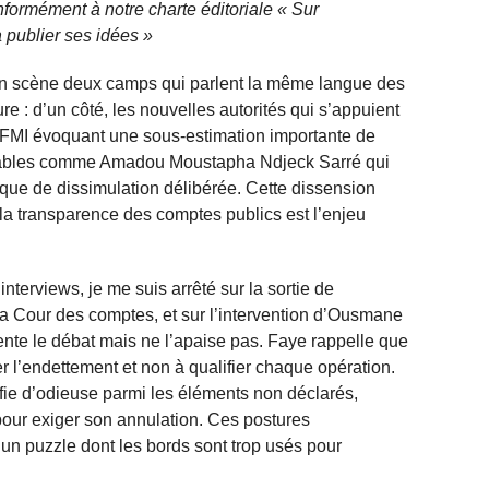
nformément à notre charte éditoriale « Sur
 publier ses idées »
t en scène deux camps qui parlent la même langue des
ure : d’un côté, les nouvelles autorités qui s’appuient
 FMI évoquant une sous‑estimation importante de
onsables comme Amadou Moustapha Ndjeck Sarré qui
t que de dissimulation délibérée. Cette dissension
ù la transparence des comptes publics est l’enjeu
interviews, je me suis arrêté sur la sortie de
a Cour des comptes, et sur l’intervention d’Ousmane
nte le débat mais ne l’apaise pas. Faye rappelle que
rer l’endettement et non à qualifier chaque opération.
ifie d’odieuse parmi les éléments non déclarés,
s pour exiger son annulation. Ces postures
n puzzle dont les bords sont trop usés pour