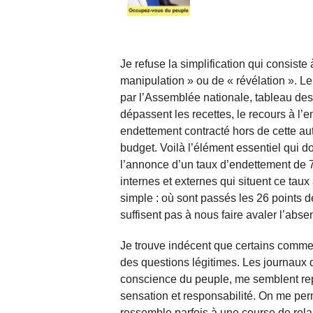
Je refuse la simplification qui consiste
manipulation » ou de « révélation ». Le 
par l’Assemblée nationale, tableau de
dépassent les recettes, le recours à l’em
endettement contracté hors de cette auto
budget. Voilà l’élément essentiel qui 
l’annonce d’un taux d’endettement de 74 
internes et externes qui situent ce tau
simple : où sont passés les 26 points d
suffisent pas à nous faire avaler l’abse
Je trouve indécent que certains commen
des questions légitimes. Les journaux q
conscience du peuple, me semblent repr
sensation et responsabilité. On me per
ressemble parfois à une course de relai