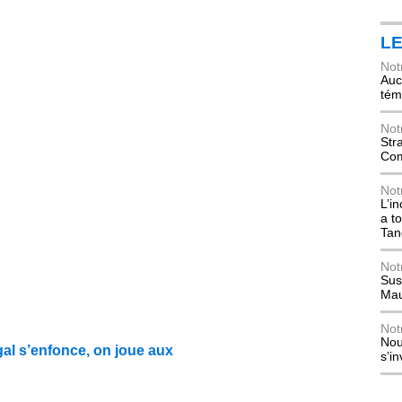
L
Not
Auch
tém
Not
Str
Com
Not
L’i
a t
Tan
Not
Sus
Mau
Not
Nou
al s’enfonce, on joue aux
s’i