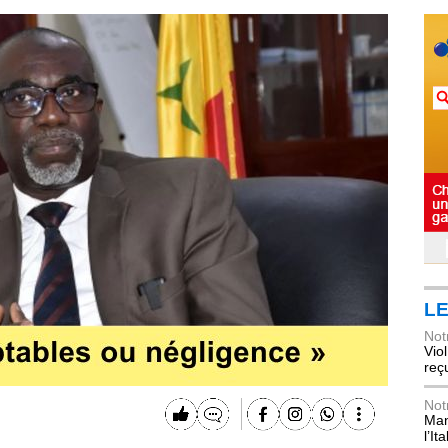
LE
Not
Vio
reç
Not
Mani
l’Ita