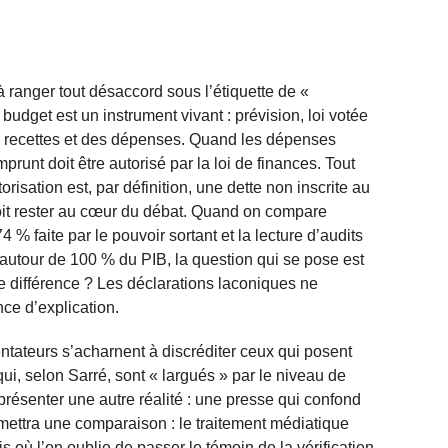
 à ranger tout désaccord sous l’étiquette de «
budget est un instrument vivant : prévision, loi votée
s recettes et des dépenses. Quand les dépenses
prunt doit être autorisé par la loi de finances. Tout
risation est, par définition, une dette non inscrite au
doit rester au cœur du débat. Quand on compare
% faite par le pouvoir sortant et la lecture d’audits
x autour de 100 % du PIB, la question qui se pose est
e différence ? Les déclarations laconiques ne
nce d’explication.
tateurs s’acharnent à discréditer ceux qui posent
ui, selon Sarré, sont « largués » par le niveau de
ésenter une autre réalité : une presse qui confond
mettra une comparaison : le traitement médiatique
s où l’on oublie de passer le témoin de la vérification