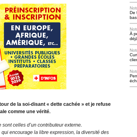
Not
De 
bas
Not
À p
déj
Not
Cum
cli
Not
Pen
éch
ur de la soi‑disant « dette cachée » et je refuse
érale comme une vérité.
 sont celles d’un contributeur externe.
qui encourage la libre expression, la diversité des