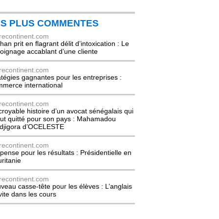
ES PLUS COMMENTES
recontinent.com
an prit en flagrant délit d’intoxication : Le
oignage accablant d’une cliente
recontinent.com
atégies gagnantes pour les entreprises :
merce international
recontinent.com
ncroyable histoire d’un avocat sénégalais qui
out quitté pour son pays : Mahamadou
djigora d’OCELESTE
recontinent.com
pense pour les résultats : Présidentielle en
ritanie
recontinent.com
veau casse-tête pour les élèves : L’anglais
nvite dans les cours