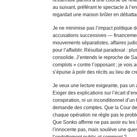
au suivant, préférant le spectacle à l’
regardait une maison brûler en débattan
Je ne minimise pas l’impact politique
accusations successives — financement
mouvements séparatistes, affaires judi
pour l’affaiblir. Résultat paradoxal : pl
consolide. J’entends le reproche de Sar
complots » contre l’opposant ; je vois a
s’épuise à polir des récits au lieu de cre
Je veux une lecture exigeante, pas un 
Exiger des explications sur l’écart d’e
conspiration, ni un inconditionnel d’un
demande des comptes. Que la Cour des
chaque opération ne règle pas le probl
Que Sonko affirme ne pas avoir eu les 
l’innocente pas, mais soulève une quest
l’endettement public et comment ?