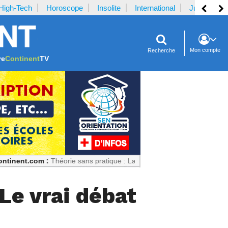
High-Tech
Horoscope
Insolite
International
Justice
Mon compte
Recherche
re
Continent
TV
m :
Théorie sans pratique : La recette du désastre des séries scientifi
Le vrai débat