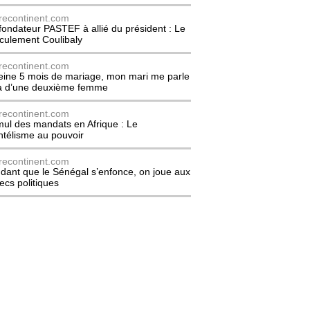
recontinent.com
fondateur PASTEF à allié du président : Le
culement Coulibaly
recontinent.com
eine 5 mois de mariage, mon mari me parle
à d’une deuxième femme
recontinent.com
ul des mandats en Afrique : Le
entélisme au pouvoir
recontinent.com
dant que le Sénégal s’enfonce, on joue aux
ecs politiques