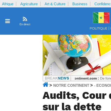
Afrique
Agriculture
Art & Culture
Business
Confidenc
En direct
POLITIQUE
gent reçu par la plaignante ?
Notrecontinent.com :
De fondateur PASTE
>
>
NOTRE CONTINENT
ECONO
-
Audits, Cour 
sur la dette