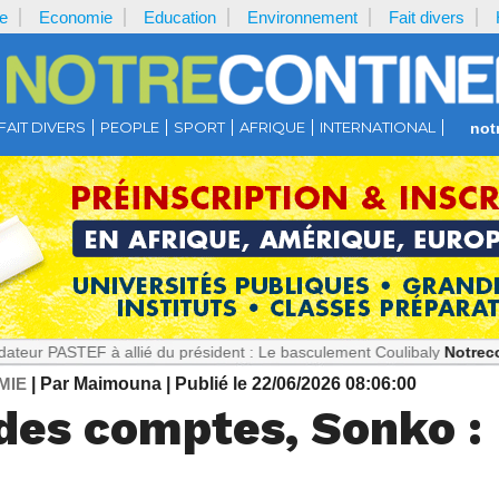
e
Economie
Education
Environnement
Fait divers
FAIT DIVERS
PEOPLE
SPORT
AFRIQUE
INTERNATIONAL
not
F à allié du président : Le basculement Coulibaly
Notrecontinent.co
MIE
| Par Maimouna
| Publié le 22/06/2026 08:06:00
des comptes, Sonko : 