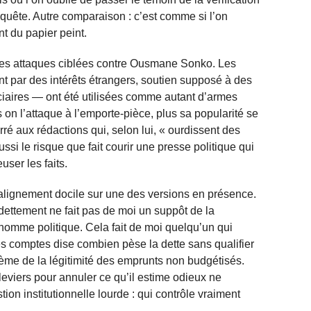
enquête. Autre comparaison : c’est comme si l’on
t du papier peint.
 des attaques ciblées contre Ousmane Sonko. Les
 par des intérêts étrangers, soutien supposé à des
ciaires — ont été utilisées comme autant d’armes
us on l’attaque à l’emporte‑pièce, plus sa popularité se
ré aux rédactions qui, selon lui, « ourdissent des
ussi le risque que fait courir une presse politique qui
user les faits.
alignement docile sur une des versions en présence.
ndettement ne fait pas de moi un suppôt de la
 homme politique. Cela fait de moi quelqu’un qui
 comptes dise combien pèse la dette sans qualifier
ème de la légitimité des emprunts non budgétisés.
leviers pour annuler ce qu’il estime odieux ne
ion institutionnelle lourde : qui contrôle vraiment