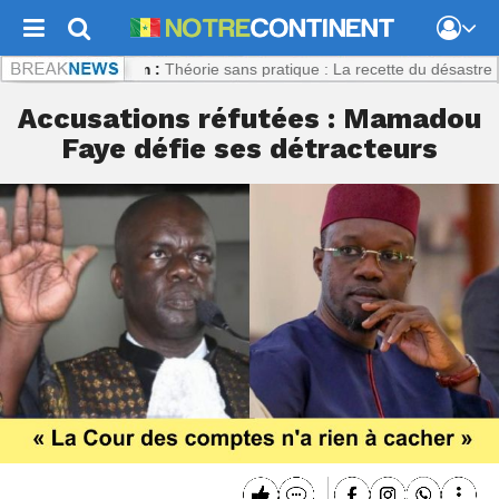
ontinent.com :
Théorie sans pratique : La recette du désastre des séri
Accusations réfutées : Mamadou
Faye défie ses détracteurs