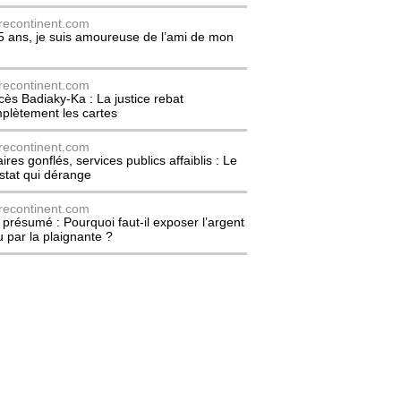
recontinent.com
5 ans, je suis amoureuse de l’ami de mon
recontinent.com
cès Badiaky-Ka : La justice rebat
plètement les cartes
recontinent.com
ires gonflés, services publics affaiblis : Le
stat qui dérange
recontinent.com
l présumé : Pourquoi faut-il exposer l’argent
u par la plaignante ?