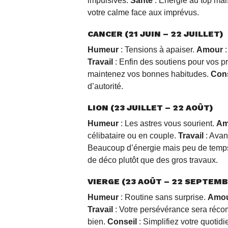
impulsives.
Santé
: Énergie au top mai
votre calme face aux imprévus.
CANCER (21 JUIN – 22 JUILLET)
Humeur
: Tensions à apaiser.
Amour
:
Travail
: Enfin des soutiens pour vos p
maintenez vos bonnes habitudes.
Cons
d’autorité.
LION (23 JUILLET – 22 AOÛT)
Humeur
: Les astres vous sourient.
Am
célibataire ou en couple.
Travail
: Avan
Beaucoup d’énergie mais peu de temps
de déco plutôt que des gros travaux.
VIERGE (23 AOÛT – 22 SEPTEM
Humeur
: Routine sans surprise.
Amo
Travail
: Votre persévérance sera réc
bien.
Conseil
: Simplifiez votre quotidi