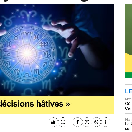
LE
Not
Où 
Ca
Not
La 
con