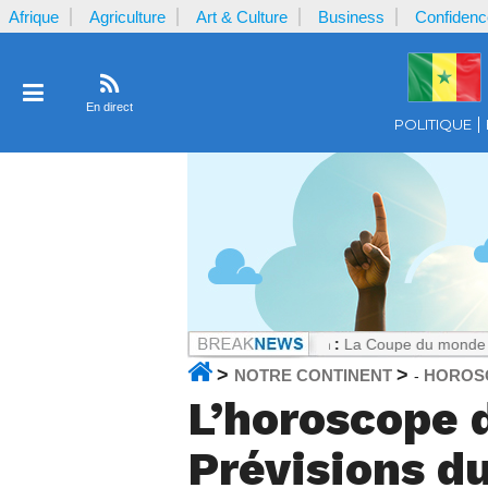
Afrique
Agriculture
Art & Culture
Business
Confidenc
En direct
POLITIQUE
te le Cameroun
Notrecontinent.com :
La Coupe du monde ultra-commer
>
>
NOTRE CONTINENT
HOROS
-
L’horoscope d
Prévisions du