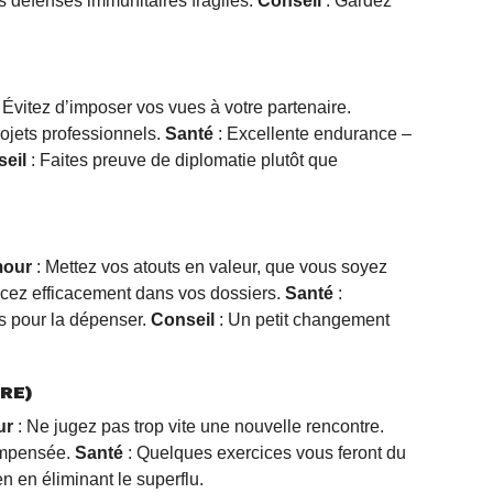
s défenses immunitaires fragiles.
Conseil
: Gardez
 Évitez d’imposer vos vues à votre partenaire.
rojets professionnels.
Santé
: Excellente endurance –
eil
: Faites preuve de diplomatie plutôt que
our
: Mettez vos atouts en valeur, que vous soyez
cez efficacement dans vos dossiers.
Santé
:
 pour la dépenser.
Conseil
: Un petit changement
BRE)
ur
: Ne jugez pas trop vite une nouvelle rencontre.
ompensée.
Santé
: Quelques exercices vous feront du
en en éliminant le superflu.