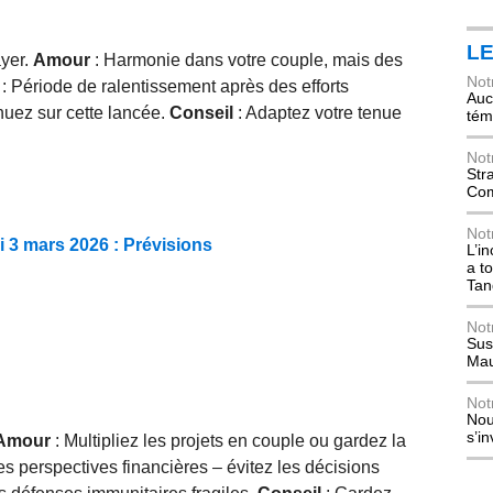
L
ayer.
Amour
: Harmonie dans votre couple, mais des
Not
: Période de ralentissement après des efforts
Auch
inuez sur cette lancée.
Conseil
: Adaptez votre tenue
tém
Not
Str
Com
Not
 3 mars 2026 : Prévisions
L’i
a t
Tan
Not
Sus
Mau
Not
Nou
s’i
Amour
: Multipliez les projets en couple ou gardez la
s perspectives financières – évitez les décisions