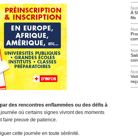
Not
À 5
fils
Not
Pro
com
Not
Sala
con
Not
Vio
reç
ué par des rencontres enflammées ou des défis à
 journée où certains signes vivront des moments
t faire preuve de patience.
iguer cette journée en toute sérénité.