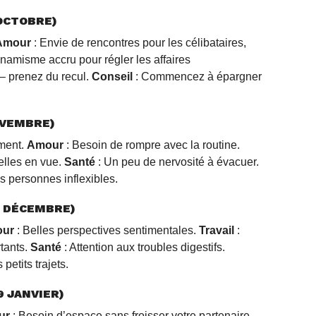
OCTOBRE)
Amour
: Envie de rencontres pour les célibataires,
namisme accru pour régler les affaires
 – prenez du recul.
Conseil
: Commencez à épargner
OVEMBRE)
ment.
Amour
: Besoin de rompre avec la routine.
elles en vue.
Santé
: Un peu de nervosité à évacuer.
 personnes inflexibles.
1 DÉCEMBRE)
ur
: Belles perspectives sentimentales.
Travail
:
tants.
Santé
: Attention aux troubles digestifs.
petits trajets.
9 JANVIER)
ur
: Besoin d’espace sans froisser votre partenaire.