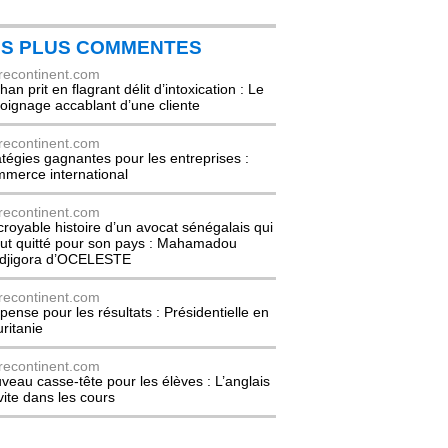
ES PLUS COMMENTES
recontinent.com
an prit en flagrant délit d’intoxication : Le
oignage accablant d’une cliente
recontinent.com
atégies gagnantes pour les entreprises :
merce international
recontinent.com
ncroyable histoire d’un avocat sénégalais qui
out quitté pour son pays : Mahamadou
djigora d’OCELESTE
recontinent.com
pense pour les résultats : Présidentielle en
ritanie
recontinent.com
veau casse-tête pour les élèves : L’anglais
nvite dans les cours