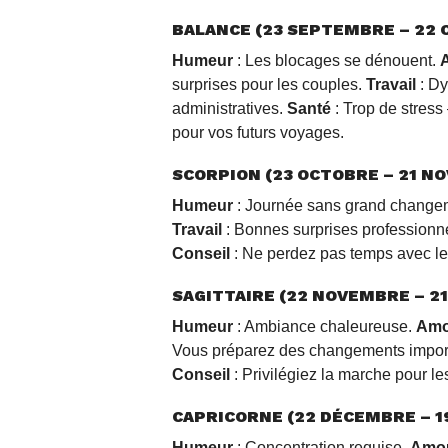
BALANCE (23 SEPTEMBRE – 22 
Humeur
: Les blocages se dénouent.
surprises pour les couples.
Travail
: Dy
administratives.
Santé
: Trop de stress
pour vos futurs voyages.
SCORPION (23 OCTOBRE – 21 N
Humeur
: Journée sans grand change
Travail
: Bonnes surprises professionn
Conseil
: Ne perdez pas temps avec les
SAGITTAIRE (22 NOVEMBRE – 2
Humeur
: Ambiance chaleureuse.
Amo
Vous préparez des changements impor
Conseil
: Privilégiez la marche pour les 
CAPRICORNE (22 DÉCEMBRE – 1
Humeur
: Concentration requise.
Amo