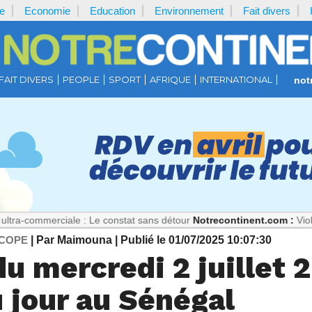
e
Economie
Education
Environnement
Fait divers
FAIT DIVERS
PEOPLE
SPORT
AFRIQUE
INTERNATIONAL
not
ciale : Le constat sans détour
Notrecontinent.com :
Viol présumé : 
COPE
| Par Maimouna
| Publié le 01/07/2025 10:07:30
u mercredi 2 juillet 2
 jour au Sénégal