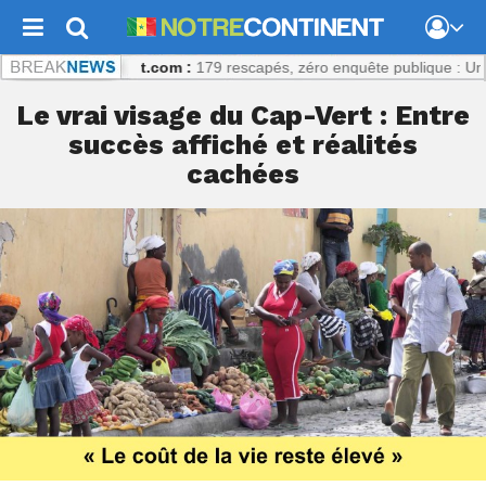
otrecontinent.com :
179 rescapés, zéro enquête publique : Un échec 
Le vrai visage du Cap-Vert : Entre
succès affiché et réalités
cachées