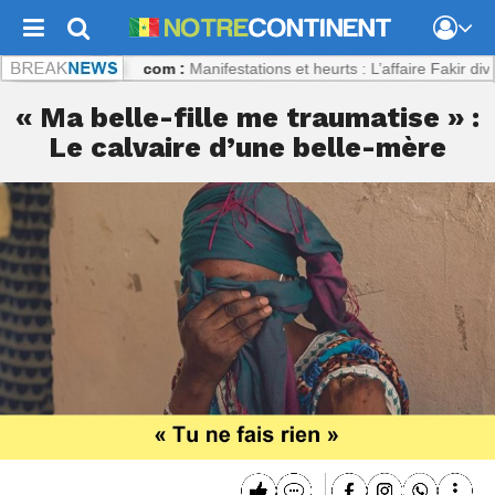
otrecontinent.com :
Manifestations et heurts : L’affaire Fakir divise l’I
« Ma belle-fille me traumatise » :
Le calvaire d’une belle-mère