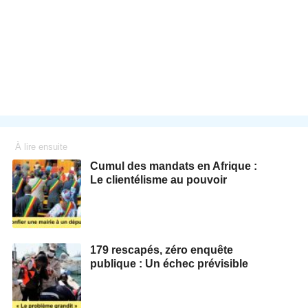
À lire ensuite
Cumul des mandats en Afrique :
Le clientélisme au pouvoir
179 rescapés, zéro enquête
publique : Un échec prévisible