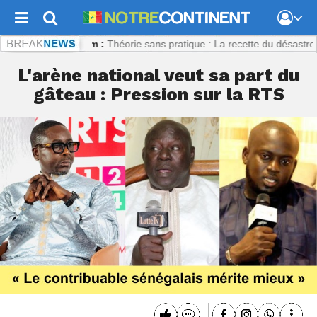
continent.com :
Théorie sans pratique : La recette du désastre des sér
L'arène national veut sa part du
gâteau : Pression sur la RTS