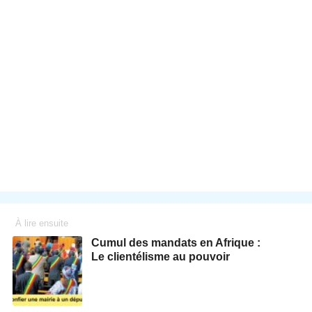
À lire ensuite
Cumul des mandats en Afrique :
Le clientélisme au pouvoir