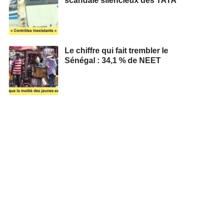
scandale silencieux des TATA
Le chiffre qui fait trembler le
Sénégal : 34,1 % de NEET