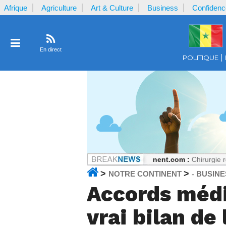
Afrique
Agriculture
Art & Culture
Business
Confidenc
En direct
POLITIQUE
, mais tout peut changer
Notrecontinent.com :
Chirurgie réparatrice 
>
>
NOTRE CONTINENT
BUSINE
-
Accords média
vrai bilan de