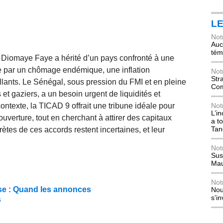
L
Not
Auch
tém
 Diomaye Faye a hérité d’un pays confronté à une
e par un chômage endémique, une inflation
Not
Str
llants. Le Sénégal, sous pression du FMI et en pleine
Com
 et gaziers, a un besoin urgent de liquidités et
ntexte, la TICAD 9 offrait une tribune idéale pour
Not
L’i
verture, tout en cherchant à attirer des capitaux
a t
Tan
ètes de ces accords restent incertaines, et leur
Not
Sus
Mau
Not
se : Quand les annonces
Nou
s’i
s