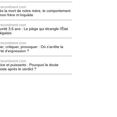
recontinent.com
ès la mort de notre mère, le comportement
mon frère m’inquiète
recontinent.com
urité 3,6 ans : Le piège qui étrangle l’État
égalais
recontinent.com
er, critiquer, provoquer : Où s’arrête la
erté d’expression ?
recontinent.com
tice et puissants : Pourquoi le doute
siste après le verdict ?