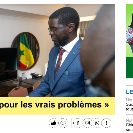
LE
Not
Suc
tou
Not
Chi
sou