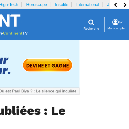
High-Tech
Horoscope
Insolite
International
Justice
Mon compte
Recherche
re
Continent
TV
Biya ? : Le silence qui inquiète le Cameroun
bliées : Le