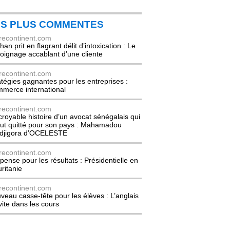
ES PLUS COMMENTES
recontinent.com
an prit en flagrant délit d’intoxication : Le
oignage accablant d’une cliente
recontinent.com
atégies gagnantes pour les entreprises :
merce international
recontinent.com
ncroyable histoire d’un avocat sénégalais qui
out quitté pour son pays : Mahamadou
djigora d’OCELESTE
recontinent.com
pense pour les résultats : Présidentielle en
ritanie
recontinent.com
veau casse-tête pour les élèves : L’anglais
nvite dans les cours