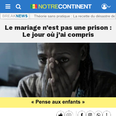
ntinent.com :
Théorie sans pratique : La recette du désastre des série
Le mariage n’est pas une prison :
Le jour où j’ai compris