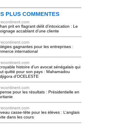
ES PLUS COMMENTES
recontinent.com
an prit en flagrant délit d’intoxication : Le
oignage accablant d’une cliente
recontinent.com
atégies gagnantes pour les entreprises :
merce international
recontinent.com
ncroyable histoire d’un avocat sénégalais qui
out quitté pour son pays : Mahamadou
djigora d’OCELESTE
recontinent.com
pense pour les résultats : Présidentielle en
ritanie
recontinent.com
veau casse-tête pour les élèves : L’anglais
nvite dans les cours