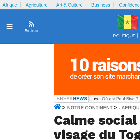
Afrique
Agriculture
Art & Culture
Business
Confidenc
En direct
POLITIQUE
oir sous tension
Notrecontinent.com :
Où est Paul Biya ? : Le silenc
>
>
NOTRE CONTINENT
AFRIQU
-
Calme social
visage du To