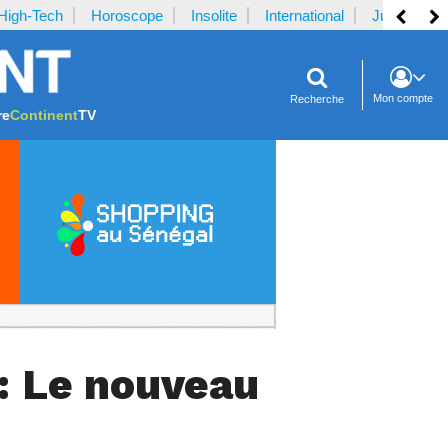
High-Tech
Horoscope
Insolite
International
Justice
Mon compte
Recherche
re
Continent
TV
: Le nouveau