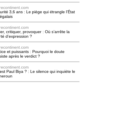
recontinent.com
urité 3,6 ans : Le piège qui étrangle l’État
égalais
recontinent.com
er, critiquer, provoquer : Où s’arrête la
erté d’expression ?
recontinent.com
tice et puissants : Pourquoi le doute
siste après le verdict ?
recontinent.com
est Paul Biya ? : Le silence qui inquiète le
meroun