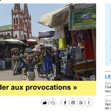
LE
Not
Chi
sou
Not
Apr
de 