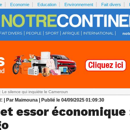
e
Economie
Education
Environnement
Fait divers
FAIT DIVERS
PEOPLE
SPORT
AFRIQUE
INTERNATIONAL
not
e qui inquiète le Cameroun
E
| Par Maimouna
| Publié le 04/09/2025 01:09:30
 et essor économique 
go