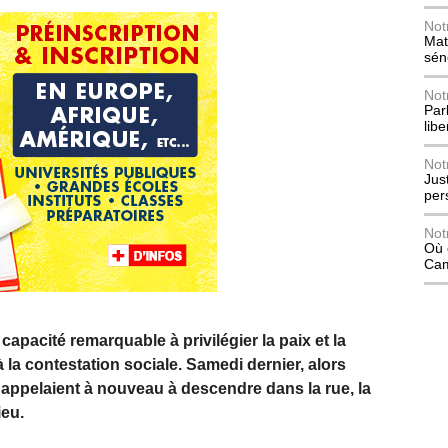
Not
Mat
sén
Not
Parl
lib
Not
Jus
per
Not
Où 
Ca
pacité remarquable à privilégier la paix et la
à la contestation sociale. Samedi dernier, alors
 appelaient à nouveau à descendre dans la rue, la
ieu.