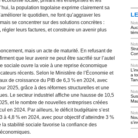
’économie locale, privant les entreprises et les
’hui, la population togolaise exprime clairement sa
L
d’améliorer le quotidien, ne font qu’aggraver les
ormais se concentrer sur des solutions concrètes :
Not
Auch
, régler leurs factures, et construire un avenir plus
tém
Not
Str
enoncement, mais un acte de maturité. En refusant de
Com
irment que leur avenir ne peut être sacrifié sur l’autel
ue sociale ouvre la voie à une reprise économique
Not
L’i
cateurs récents. Selon le Ministère de l’Économie et
a t
Tan
 taux de croissance du PIB de 6,3 % en 2024, avec
our 2025, grâce à des réformes structurelles et une
Not
ues. Le secteur industriel affiche une hausse de 10,5
Sus
Mau
025, et le nombre de nouvelles entreprises créées
l en 2024. Par ailleurs, le déficit budgétaire s’est
Not
3 à 4,8 % en 2024, avec pour objectif d’atteindre 3 %
Nou
s’i
 la stabilité sociale favorise la confiance des
és économiques.