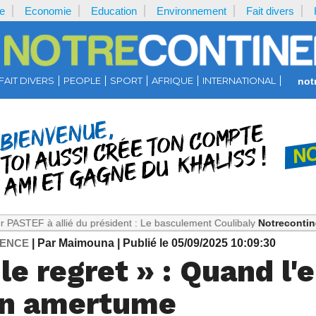
e
Economie
Education
Environnement
Fait divers
FAIT DIVERS
PEOPLE
SPORT
AFRIQUE
INTERNATIONAL
not
llié du président : Le basculement Coulibaly
Notrecontinent.com :
T
DENCE
| Par Maimouna
| Publié le 05/09/2025 10:09:30
 le regret » : Quand l'
en amertume