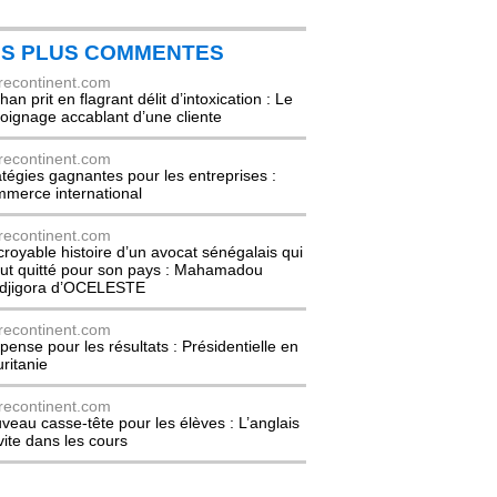
ES PLUS COMMENTES
recontinent.com
an prit en flagrant délit d’intoxication : Le
oignage accablant d’une cliente
recontinent.com
atégies gagnantes pour les entreprises :
merce international
recontinent.com
ncroyable histoire d’un avocat sénégalais qui
out quitté pour son pays : Mahamadou
djigora d’OCELESTE
recontinent.com
pense pour les résultats : Présidentielle en
ritanie
recontinent.com
veau casse-tête pour les élèves : L’anglais
nvite dans les cours