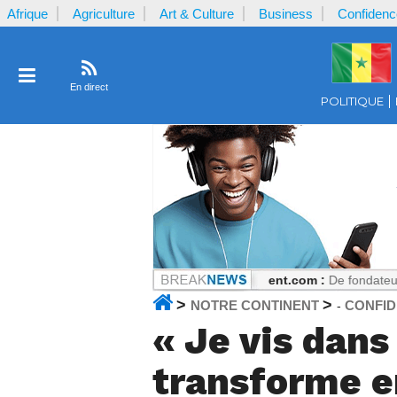
Afrique
Agriculture
Art & Culture
Business
Confidenc
En direct
POLITIQUE
eçu par la plaignante ?
Notrecontinent.com :
De fondateur PASTEF à a
>
>
NOTRE CONTINENT
CONFI
-
« Je vis dans
transforme 