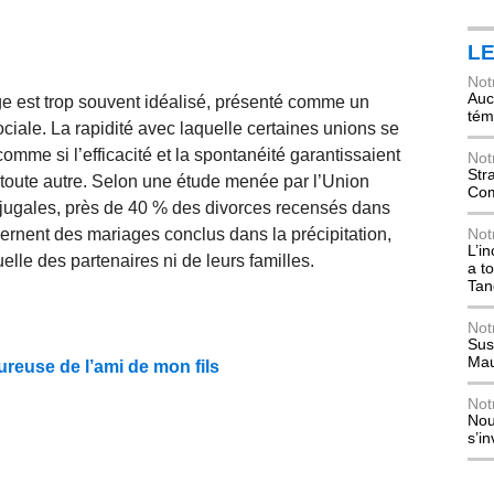
L
Not
Auch
ge est trop souvent idéalisé, présenté comme un
tém
ociale. La rapidité avec laquelle certaines unions se
omme si l’efficacité et la spontanéité garantissaient
Not
Str
st toute autre. Selon une étude menée par l’Union
Com
conjugales, près de 40 % des divorces recensés dans
cernent des mariages conclus dans la précipitation,
Not
L’i
lle des partenaires ni de leurs familles.
a t
Tan
Not
Sus
Mau
ureuse de l’ami de mon fils
Not
Nou
s’i