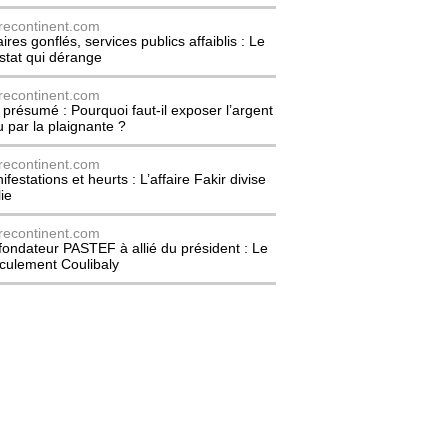
recontinent.com
ires gonflés, services publics affaiblis : Le
stat qui dérange
recontinent.com
l présumé : Pourquoi faut-il exposer l’argent
u par la plaignante ?
recontinent.com
festations et heurts : L’affaire Fakir divise
lie
recontinent.com
fondateur PASTEF à allié du président : Le
culement Coulibaly