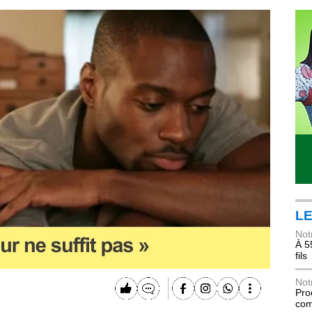
LE
Not
À 5
fils
Not
Pro
com