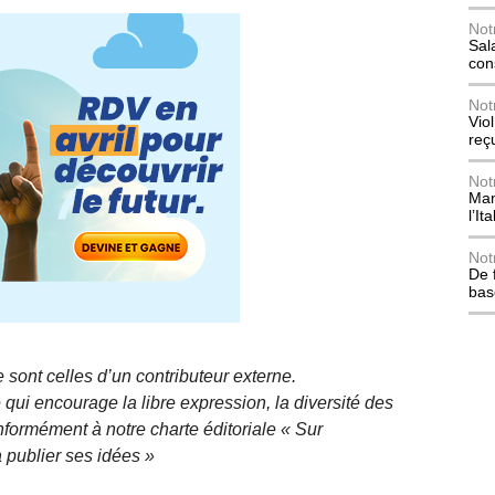
Not
Sala
con
Not
Vio
reç
Not
Mani
l’Ita
Not
De 
bas
 sont celles d’un contributeur externe.
qui encourage la libre expression, la diversité des
nformément à notre charte éditoriale « Sur
 publier ses idées »