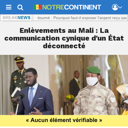
nt.com :
Viol présumé : Pourquoi faut-il exposer l’argent reçu par la pl
Enlèvements au Mali : La
communication cynique d'un État
déconnecté