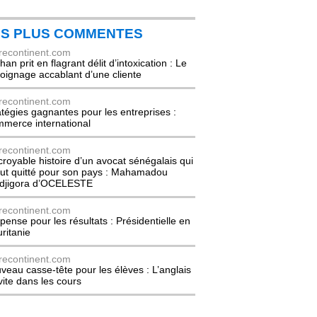
ES PLUS COMMENTES
recontinent.com
an prit en flagrant délit d’intoxication : Le
oignage accablant d’une cliente
recontinent.com
atégies gagnantes pour les entreprises :
merce international
recontinent.com
ncroyable histoire d’un avocat sénégalais qui
out quitté pour son pays : Mahamadou
djigora d’OCELESTE
recontinent.com
pense pour les résultats : Présidentielle en
ritanie
recontinent.com
veau casse-tête pour les élèves : L’anglais
nvite dans les cours