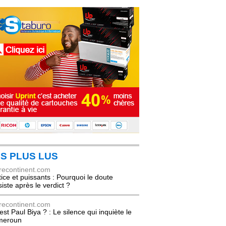
S PLUS LUS
recontinent.com
tice et puissants : Pourquoi le doute
siste après le verdict ?
recontinent.com
est Paul Biya ? : Le silence qui inquiète le
meroun