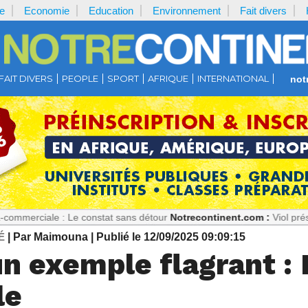
e
Economie
Education
Environnement
Fait divers
FAIT DIVERS
PEOPLE
SPORT
AFRIQUE
INTERNATIONAL
not
 : Le constat sans détour
Notrecontinent.com :
Viol présumé : Pourq
É
| Par Maimouna
| Publié le 12/09/2025 09:09:15
n exemple flagrant : 
le