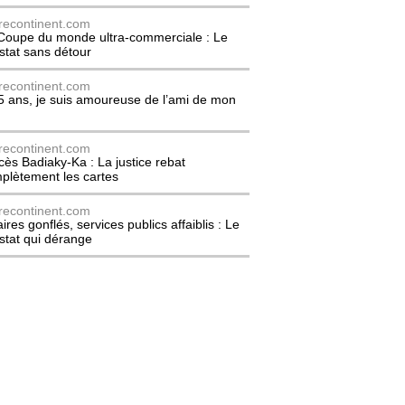
recontinent.com
Coupe du monde ultra-commerciale : Le
stat sans détour
recontinent.com
5 ans, je suis amoureuse de l’ami de mon
recontinent.com
cès Badiaky-Ka : La justice rebat
plètement les cartes
recontinent.com
ires gonflés, services publics affaiblis : Le
stat qui dérange