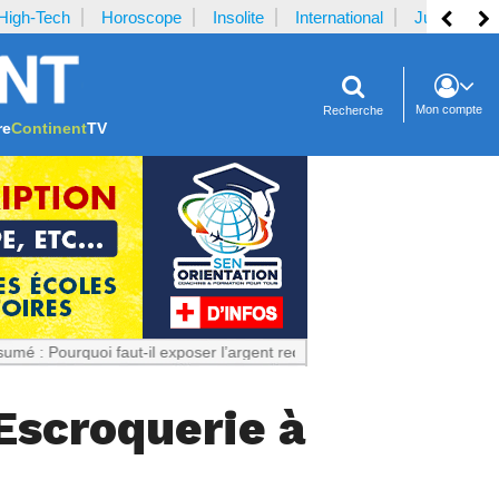
High-Tech
Horoscope
Insolite
International
Justice
Mon compte
Recherche
re
Continent
TV
uoi faut-il exposer l’argent reçu par la plaignante ?
Notrecontinent.c
Escroquerie à