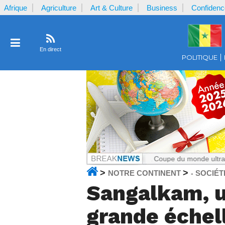
Afrique
Agriculture
Art & Culture
Business
Confidenc
En direct
POLITIQUE
e Cameroun
Notrecontinent.com :
La Coupe du monde ultra-commerciale
>
>
NOTRE CONTINENT
SOCIÉT
-
Sangalkam, u
grande échel