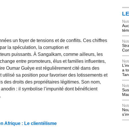
L
Not
Auch
tém
nées un foyer de tensions et de conflits. Ces chiffres
Not
Str
par la spéculation, la corruption et
Com
acteurs puissants. À Sangalkam, comme ailleurs, les
hange entre promoteurs, élus et familles influentes,
Not
L’i
aire Oumar Guèye est régulièrement cité dans des
a t
Tan
it utilisé sa position pour favoriser des lotissements et
is des droits des propriétaires légitimes. Son nom,
Not
anodin : il symbolise l’impunité dont bénéficient
Sus
Mau
.
Not
Nou
s’i
 Afrique : Le clientélisme