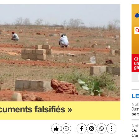
LE
Not
Jus
per
Not
Où 
Ca