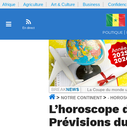
Afrique
Agriculture
Art & Culture
Business
Confidenc
En direct
POLITIQUE
e le Cameroun
Notrecontinent.com :
La Coupe du monde ultra-commerc
>
>
NOTRE CONTINENT
HOROS
-
L’horoscope 
Prévisions du