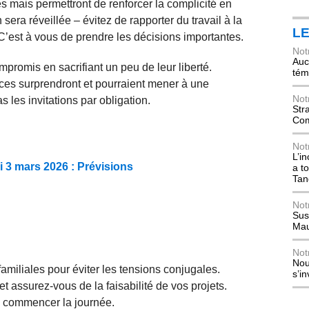
es mais permettront de renforcer la complicité en
sera réveillée – évitez de rapporter du travail à la
L
C’est à vous de prendre les décisions importantes.
Not
Auch
promis en sacrifiant un peu de leur liberté.
tém
ces surprendront et pourraient mener à une
Not
 les invitations par obligation.
Str
Com
Not
L’i
 3 mars 2026 : Prévisions
a t
Tan
Not
Sus
Mau
Not
Nou
familiales pour éviter les tensions conjugales.
s’i
 assurez-vous de la faisabilité de vos projets.
n commencer la journée.