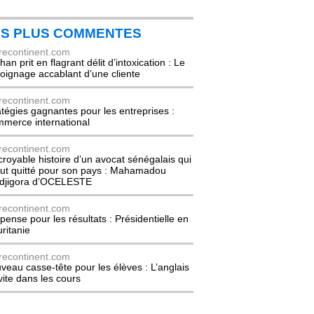
ES PLUS COMMENTES
recontinent.com
an prit en flagrant délit d’intoxication : Le
oignage accablant d’une cliente
recontinent.com
atégies gagnantes pour les entreprises :
merce international
recontinent.com
ncroyable histoire d’un avocat sénégalais qui
out quitté pour son pays : Mahamadou
djigora d’OCELESTE
recontinent.com
pense pour les résultats : Présidentielle en
ritanie
recontinent.com
veau casse-tête pour les élèves : L’anglais
nvite dans les cours