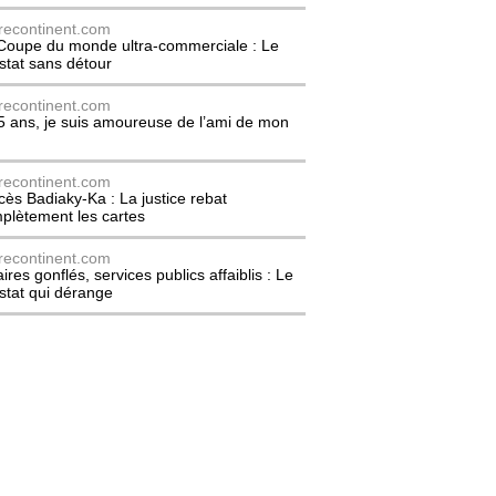
recontinent.com
Coupe du monde ultra-commerciale : Le
stat sans détour
recontinent.com
5 ans, je suis amoureuse de l’ami de mon
recontinent.com
cès Badiaky-Ka : La justice rebat
plètement les cartes
recontinent.com
ires gonflés, services publics affaiblis : Le
stat qui dérange