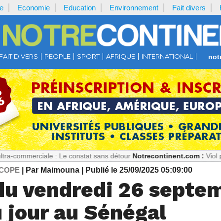
e
Economie
Education
Environnement
Fait divers
FAIT DIVERS
PEOPLE
SPORT
AFRIQUE
INTERNATIONAL
not
iale : Le constat sans détour
Notrecontinent.com :
Viol présumé : P
COPE
| Par Maimouna
| Publié le 25/09/2025 05:09:00
du vendredi 26 septem
 jour au Sénégal