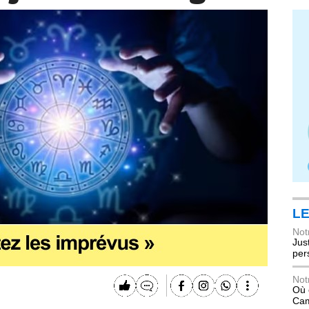
LE
Not
Jus
per
Not
Où 
Ca