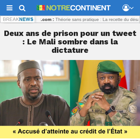
trecontinent.com :
Théorie sans pratique : La recette du désastre des
Deux ans de prison pour un tweet
: Le Mali sombre dans la
dictature