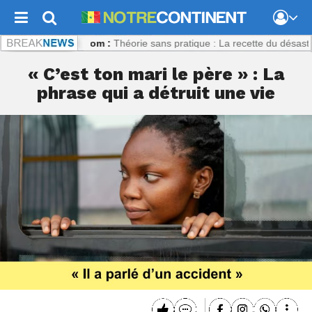
recontinent.com :
Théorie sans pratique : La recette du désastre des 
« C’est ton mari le père » : La
phrase qui a détruit une vie