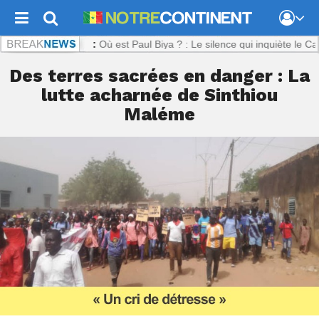
ntinent.com :
Où est Paul Biya ? : Le silence qui inquiète le Camerou
Des terres sacrées en danger : La
lutte acharnée de Sinthiou
Maléme