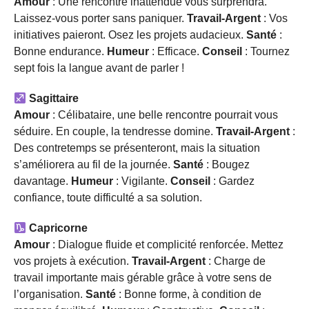
Amour
: Une rencontre inattendue vous surprendra.
Laissez-vous porter sans paniquer.
Travail-Argent
: Vos
initiatives paieront. Osez les projets audacieux.
Santé
:
Bonne endurance.
Humeur
: Efficace.
Conseil
: Tournez
sept fois la langue avant de parler !
Sagittaire
Amour
: Célibataire, une belle rencontre pourrait vous
séduire. En couple, la tendresse domine.
Travail-Argent
:
Des contretemps se présenteront, mais la situation
s’améliorera au fil de la journée.
Santé
: Bougez
davantage.
Humeur
: Vigilante.
Conseil
: Gardez
confiance, toute difficulté a sa solution.
Capricorne
Amour
: Dialogue fluide et complicité renforcée. Mettez
vos projets à exécution.
Travail-Argent
: Charge de
travail importante mais gérable grâce à votre sens de
l’organisation.
Santé
: Bonne forme, à condition de