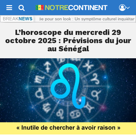
com :
Titi, ciblée pour son look : Un symptôme culturel inquiétant
Notre
L’horoscope du mercredi 29
octobre 2025 : Prévisions du jour
au Sénégal